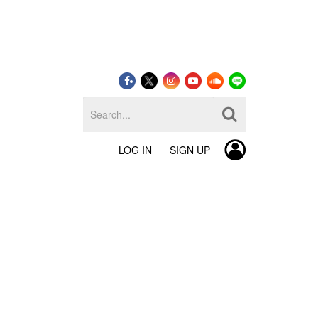
LOG IN
SIGN UP