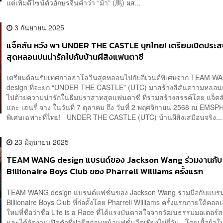
แต่เพิ่มดีไซน์ตัวอักษรจีนคำว่า “ม้า” (馬) ผส...
3 กันยายน 2025
แจ็คสัน หวัง พา UNDER THE CASTLE บุกไทย! เตรียมเปิดประ
สุดหลอนปนน่ารักไปกับบ้านผีสิงแฟนตาซี
เตรียมต้อนรับเทศกาลฮาโลวีนสุดหลอนไปกับอีเวนต์พิเศษจาก TEAM W
design ที่จะยก “UNDER THE CASTLE” (UTC) มาสร้างสีสันความหลอนแ
ไปด้วยความน่ารักในธีมปราสาทสุดแฟนตาซี ที่ร่วมสร้างสรรค์โดย แจ็คส
และ เฮนรี่ จาง ในวันที่ 7 ตุลาคม ถึง วันที่ 2 พฤศจิกายน 2568 ณ EMS
พิเศษเฉพาะที่ไทย! UNDER THE CASTLE (UTC) บ้านผีสิงเสมือนจริง...
23 มิถุนายน 2025
TEAM WANG design แบรนด์ของ Jackson Wang ร่วมงานกับ
Billionaire Boys Club ของ Pharrell Williams ครั้งแรก
TEAM WANG design แบรนด์แฟชั่นของ Jackson Wang ร่วมมือกับแบรน
Billionaire Boys Club ที่ก่อตั้งโดย Pharrell Williams ครั้งแรกภายใต้คอลเ
ใหม่ที่ชื่อว่าชื่อ Life is a Race ที่ได้แรงบันดาลใจจากวัฒนธรรมมอเตอร์
และได้จัดงานเปิดตัวที่ปารีสก่อนหน้าแฟชั่นวีคเพียงไม่กี่วัน โดยเสื้อผ้าใ