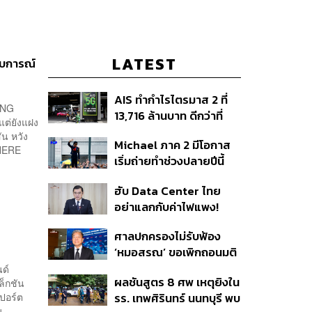
LATEST
สบการณ์
AIS ทำกำไรไตรมาส 2 ที่
ANG
13,716 ล้านบาท ดีกว่าที่
ต่ยังแฝง
ประเมินไว้ แต่ยังคงเป้าทั้งปี
ัน หวัง
Michael ภาค 2 มีโอกาส
เท่าเดิม เน็ตบ้านโตแรงสุด
PHERE
เริ่มถ่ายทำช่วงปลายปีนี้
7.9%
หรือต้นปีหน้า
ฮับ Data Center ไทย
อย่าแลกกับค่าไฟแพง!
CEO ภาคอุตสาหกรรมชี้
ศาลปกครองไม่รับฟ้อง
รัฐต้องคุมต้นทุนน้ำ-ไฟ
‘หมอสรณ’ ขอเพิกถอนมติ
สรรหา กสทช. ชี้ยังไม่ใช่ผู้
ด์
ผลชันสูตร 8 ศพ เหตุยิงใน
ล็กชัน
เดือดร้อนเสียหาย
สปอร์ต
รร. เทพศิรินทร์ นนทบุรี พบ
น