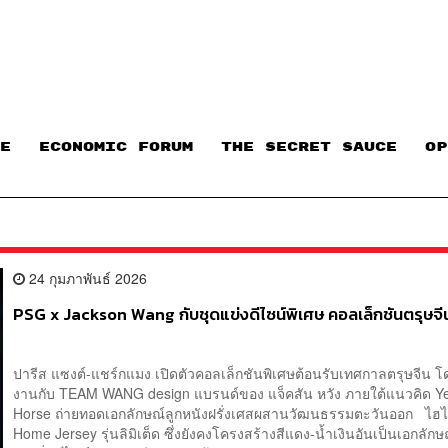
E
ECONOMIC FORUM
THE SECRET SAUCE​
OP
24 กุมภาพันธ์ 2026
PSG x Jackson Wang กับชุดแข่งดีไซน์พิเศษ คอลเล็กชันตรุษจี
ปารีส แซงต์-แชร์กแมง เปิดตัวคอลเล็กชันพิเศษต้อนรับเทศกาลตรุษจีน โ
งานกับ TEAM WANG design แบรนด์ของ แจ็คสัน หวัง ภายใต้แนวคิด Ye
Horse ถ่ายทอดเอกลักษณ์ลูกหนังฝรั่งเศสผสานวัฒนธรรมตะวันออก ไฮไลต์
Home Jersey รุ่นลิมิเต็ด ซึ่งยังคงโครงสร้างสีแดง-น้ำเงินอันเป็นเอกลัก