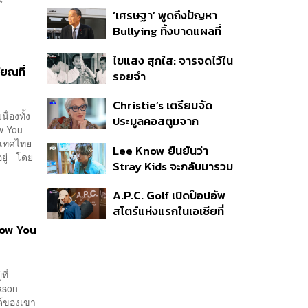
กระสุนเข้าจุดสำคัญ
‘เศรษฐา’ พูดถึงปัญหา
‘ศีรษะ-หน้าอก’ ครูถูกยิง 4
Bullying ทิ้งบาดแผลที่
นัด จากระยะไกล
มองไม่เห็น ย้ำผู้ใหญ่ต้อง
ไขแสง สุกใส: จารจดไว้ใน
รับฟัง-ช่วยเด็กให้เร็ว
ยณที่
รอยจำ
Christie’s เตรียมจัด
ื่องทั้ง
ประมูลคอสตูมจาก
w You
ภาพยนตร์ The Devil
ะเทศไทย
Lee Know ยืนยันว่า
Wears Prada 2
อยู่ โดย
Stray Kids จะกลับมารวม
ตัวกันอีกครั้ง หลังจากเข้า
A.P.C. Golf เปิดป๊อปอัพ
กรมรับใช้ชาติ
สโตร์แห่งแรกในเอเชียที่
ธนิยะ
How You
ี่
ckson
นด์ของเขา