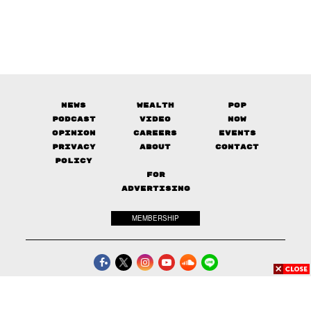
News
Wealth
Pop
Podcast
Video
Now
Opinion
Careers
Events
Privacy
About
Contact
Policy
FOR
ADVERTISING
MEMBERSHIP
© 2017-
2026
The Standard. All rights reserved.