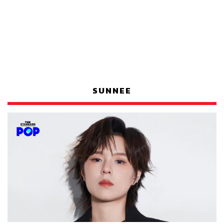
SUNNEE