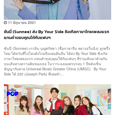
11 มิถุนายน 2021
ซันนี่ (Sunnee) ส่ง By Your Side ซิงเกิลภาษาไทยเพลงแรก
แทนคำขอบคุณให้กับแฟนๆ
ซันนี่ (Sunnee)-เกวลิน บุญศรัทธา (ชื่อภาษาจีน หยางอวิ๋นฉิง) ลูกครึ่ง
ไทย-ไต้หวันที่ไปโด่งดังไกลถึงแผ่นดินจีน ได้ส่ง By Your Side ซิงเกิล
ภาษาไทยเพลงแรก แทนคำขอบคุณให้กับแฟนๆ ที่ร่วมเดินมาด้วยกัน
บนเส้นทางความฝันของเธอ ในวาระฉลองครบรอบ 1 ปีหลังเซ็น
สัญญากับค่าย Universal Music Greater China (UMGC) By Your
Side ได้ 220 (Joseph Park) ที่เคยทำ...