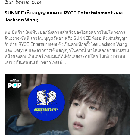
21 สิงหาคม 2024
SUNNEE เซ็นสัญญากับค่าย RYCE Entertainment ของ
Jackson Wang
นับเป็นก้าวใหม่ที่บ่งบอกถึงความสำเร็จของไอดอลชาวไทยในวงการ
จีนอย่าง ซันนี่-เกวลิน บุญศรัทธา หรือ SUNNEE ที่เธอเพิ่งเซ็นสัญญา
กับค่าย RYCE Entertainment ซึ่งเป็นค่ายที่ก่อตั้งโดย Jackson Wang
และ Daryl K และจากการเซ็นสัญญาในครั้งนี้ ทำให้เธอกลายเป็นส่วน
หนึ่งของค่ายเอ็นเตอร์เทนเมนต์ที่มีชื่อเสียงระดับโลก ไม่เพียงเท่านั้น
เธอยังเป็นศิลปินเดี่ยวชาวไทยเพี...