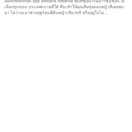
Suncheonman Bay Wetland Reserve พื้นที่ชุ่มน้ำริมอ่าวชุนชอน ณ
เมืองชุนชอน ประเทศเกาหลีใต้ ที่จะทำให้คุณลืมทุ่งดอกหญ้าที่เคยพบ
มา ไม่ว่าจะมาช่วงฤดูร้อนที่ต้นหญ้าเขียวขจี หรือฤดูใบไม...