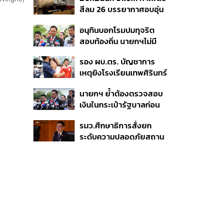
เสียชีวิต 5 ราย เจ็บ 22
บาท
สีลม 26 บรรยากาศอบอุ่น
ราย
เหมือนบ้าน
อนุทินบอกโรมปมทุจริต
สอบท้องถิ่น นายกฯไม่มี
หน้าที่ดู TOR แต่มีหน้าที่หา
รอง ผบ.ตร. บัญชาการ
คนผิดมาลงโทษ
เหตุยิงโรงเรียนเทพศิรินทร์
นนทบุรี สั่งค้นหา 2 รอบ
นายกฯ ย้ำต้องตรวจสอบ
ยืนยันไร้คนติดค้าง พบศพ
เงินในกระเป๋ารัฐบาลก่อน
ปู่-ย่าที่บ้านพักผู้ก่อเหตุ
เคาะลุยไทยช่วยไทย พลัส
รมว.ศึกษาธิการสั่งยก
เฟส 2 หรือปรับเกณฑ์
ระดับความปลอดภัยสถาน
50:50 ยันเงินคงคลัง
ศึกษาทั่วประเทศ ขอหยุด
รัฐบาลแข็งแรง
แชร์เพื่อระงับพฤติกรรม
เลียนแบบ หลังเหตุยิงใน
โรงเรียน