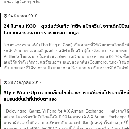
แคมเปญในทุกๆ ครั้ง...
24 มีนาคม 2019
24 มีนาคม 1930 – สุขสันต์วันเกิด ‘สตีฟ แม็กควีน’: จากเด็กมีปัญห
ไอคอนเจ้าของฉายา ราชาแห่งความคูล
‘ราชาแห่งความเจ๋ง’ (The King of Cool) เป็นฉายาที่ใช้เรียกขานอีกหนึ่ง
ระดับตำนานของฮอลลีวูดอย่าง สตีฟ แม็กควีน ผู้โด่งดังจากการสวมบท
Antihero โดยเฉพาะในหนังช่วงสงครามเวียดนามระหว่างยุค 60-70s ซึ่ง
อเมริกันกำลังเกิดกระแสวัฒนธรรมแบบสวนกลับ (Counterculture) โดยส
เป็นนักแสดงที่ได้รับความนิยมมหาศาล ถึงขนาดเคยเป็นดาราที่ได้รับค่าจ้
28 กรกฎาคม 2017
Style Wrap-Up ความเคลื่อนไหวในวงการแฟชั่นกับโปรเจกต์ใหม
แบรนด์ชั้นนำที่น่าจับตามอง
Delevingne, Garrix, Yi Feng for A|X Armani Exchange หลังจากได
อยู่รวมในอาร์มานีกรุ๊ปอีกครั้งในปี 2014 แบรนด์ A|X Armani Exchange ก็
แบรนด์ตัวเองให้มีความสตรีทมากขึ้น และเข้าถึงกลุ่มคนรุ่นใหม่ กลยุทธ์นี้
จากแคมเปญ Fall/Winter 2017 ล่าสุดที่ได้เลือก คาร่า เดเลวีน (Cara De