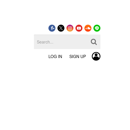
LOG IN
SIGN UP