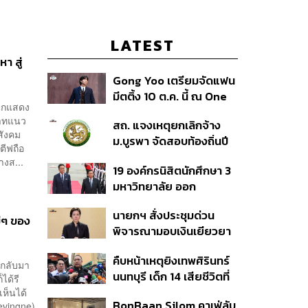
LATEST
า สู่
Gong Yoo เตรียมจัดแฟน
มีตติ้ง 10 ต.ค. นี้ ณ One
นักแสดง
Bangkok Forum
บาทแนว
สถ. แจงเหตุยกเลิกจ้าง
สังคม
ม.บูรพา จัดสอบท้องถิ่นปี
ตีฟถือ
66
างส...
19 องค์กรนิสิตนักศึกษา 3
มหาวิทยาลัย ออก
แถลงการณ์ร่วม ค้าน
นายกฯ สั่งประชุมด่วน
รัฐบาลต้อนรับ ‘มิน อ่อง
่ๆ ของ
พิจารณามอบเงินเยียวยา
หล่าย’
เหตุยิงใน รร. เสียชีวิต 1
คืบหน้าเหตุยิงเทพศิรินทร์
ลบ. ทุพพลภาพ 7 แสนบาท
้กลับมา
นนทบุรี เด็ก 14 เสียชีวิตที่
บาดเจ็บสาหัส 2 แสนบาท
ได้รี
โรงพยาบาล สธ. ยืนยันครู
เห็นได้
บาดเจ็บเล็กน้อย 1 แสน
BonBaan Silom คาเฟ่ลับ
levingne)