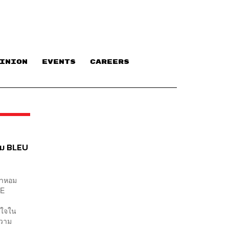
INION
EVENTS
CAREERS
หอม BLEU
้ำหอม
DE
นใจใน
ความ