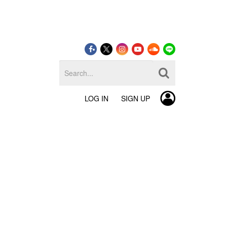
LOG IN
SIGN UP