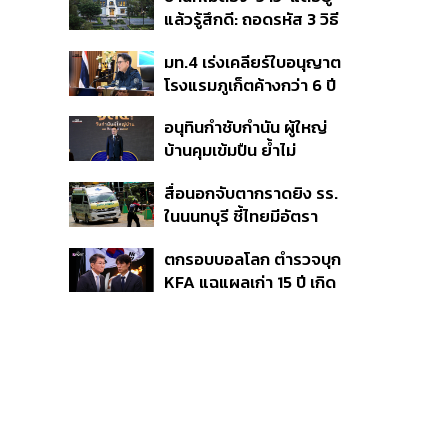
ชั่วคราว หลังเหตุใช้อาวุธ
แล้วรู้สึกดี: ถอดรหัส 3 วิธี
ปืนภายในโรงเรียน
คิด Sansiri WELL เพื่อ
คลี่คลาย
มท.4 เร่งเคลียร์ใบอนุญาต
Well-Being ในทุกวัน
โรงแรมภูเก็ตค้างกว่า 6 ปี
ตั้งเป้าจบ ก.ย. ยกเป็น
อนุทินกำชับกำนัน ผู้ใหญ่
โมเดลแก้ทั้งประเทศ
บ้านคุมเข้มปืน ย้ำไม่
อนุญาตประชาชน-ขรก.ไร้
สื่อนอกจับตากราดยิง รร.
หน้าที่พกปืนออกนอก
ในนนทบุรี ชี้ไทยมีอัตรา
เคหสถาน หวั่นพฤติกรรม
ครอบครองปืนสูงในระดับ
ลอกเลียนแบบ จ่อลงพื้นที่
ตกรอบบอลโลก ตำรวจบุก
ต้นของภูมิภาค
เกิดเหตุ
KFA แฉแผลเก่า 15 ปี เกิด
อะไรขึ้นกับฟุตบอล
เกาหลีใต้?