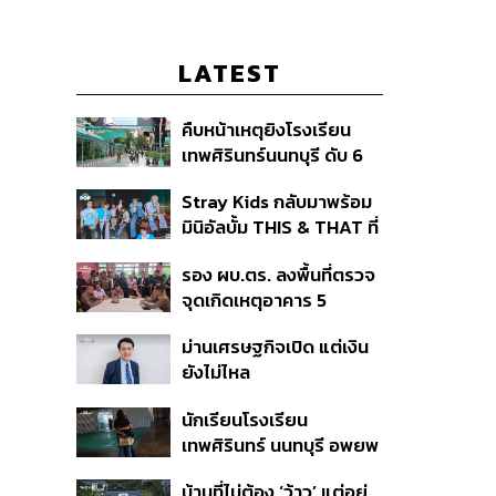
LATEST
คืบหน้าเหตุยิงโรงเรียน
เทพศิรินทร์นนทบุรี ดับ 6
ศพ โฆษก ตร. เร่งสอบปม
Stray Kids กลับมาพร้อม
ขโมยปืนปู่ก่อเหตุ
มินิอัลบั้ม THIS & THAT ที่
สะท้อนตัวตนดนตรีอัน
รอง ผบ.ตร. ลงพื้นที่ตรวจ
หลากหลายของวง
จุดเกิดเหตุอาคาร 5
รร.เทพศิรินทร์ นนทบุรี
ม่านเศรษฐกิจเปิด แต่เงิน
ยังไม่ไหล
นักเรียนโรงเรียน
เทพศิรินทร์ นนทบุรี อพยพ
เข้ายังพื้นที่ปลอดภัย
บ้านที่ไม่ต้อง ‘ว้าว’ แต่อยู่