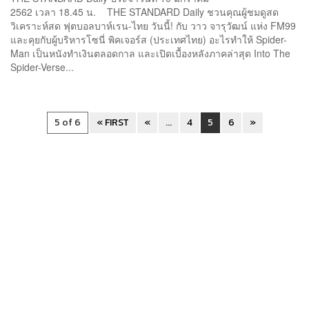
STANDARD Daily 10 มกราคม 2562
2562 เวลา 18.45 น. THE STANDARD Daily ชวนคุณผู้ชมดูสด
วิเคราะห์สด ฟุตบอลบาห์เรน-ไทย วันนี้! กับ วาว จารุวัฒน์ แห่ง FM99
และคุยกับผู้บริหารโซนี่ พิคเจอร์ส (ประเทศไทย) อะไรทำให้ Spider-
Man เป็นหนังทำเงินตลอดกาล และเปิดเบื้องหลังภาคล่าสุด Into The
Spider-Verse...
5 of 6
« FIRST
«
...
4
5
6
»