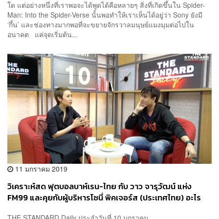
ใด แต่อย่างหนึ่งที่เราพอจะได้พูดได้คือหลายๆ สิ่งที่เกิดขึ้นใน Spider-
Man: Into the Spider-Verse นั้นพอทำให้เราเห็นได้อยู่ว่า Sony ยังมี
‘กึ๋น’ และช่องทางมากพอที่จะขยายจักรวาลมนุษย์แมงมุมต่อไปใน
อนาคต แค่จุดเริ่มต้น...
11 มกราคม 2019
วิเคราะห์สด ฟุตบอลบาห์เรน-ไทย กับ วาว จารุวัฒน์ แห่ง
FM99 และคุยกับผู้บริหารโซนี่ พิคเจอร์ส (ประเทศไทย) อะไร
ทำให้ Spider-Man เป็นหนังทำเงินตลอดกาล – THE
THE STANDARD Daily ประจำวันที่ 10 มกราคม