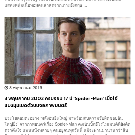
แสดงหนุ่มเนื้อหอมคนล่าสุดจากเกาะอังกฤษ ...
3 พฤษภาคม 2019
3 พฤษภาคม 2002 ครบรอบ 17 ปี ‘Spider-Man’ เมื่อไอ้
แมงมุมเปิดตัวบนจอภาพยนตร์
ประโยคอมตะอย่าง ‘พลังอันยิ่งใหญ่ มาพร้อมกับความรับผิดชอบอัน
ใหญ่ยิ่ง’ จากภาพยนตร์เรื่อง Spider-Man คงเป็นบิ๊กฮีโร่โมเมนต์ที่ยังติด
ตราตึงใจ แฟนหนังหลายๆ คนอยู่จนทุกวันนี้ แม้จะผ่านมานานกว่าสิบ