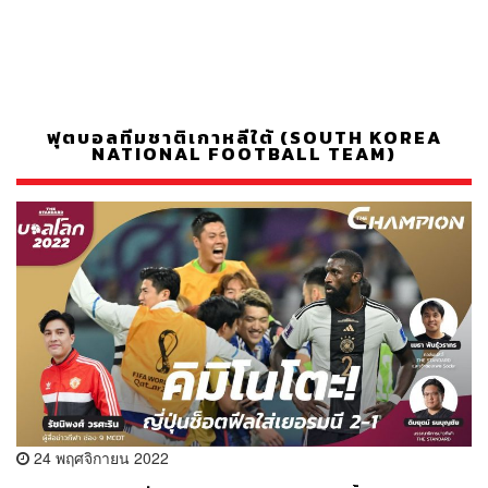
ฟุตบอลทีมชาติเกาหลีใต้ (SOUTH KOREA
NATIONAL FOOTBALL TEAM)
24 พฤศจิกายน 2022