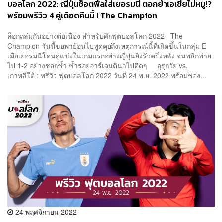
บอลโลก 2022: ญี่ปุ่นช็อตฟีลใส่เยอรมนี ตอกย้ำเอเชียไม่หมู!?
พร้อมพรีวิว 4 คู่เดือดคืนนี้ I The Champion
ล็อกถล่มกันอย่างต่อเนื่อง สำหรับศึกฟุตบอลโลก 2022 The
Champion วันนี้ขอพาย้อนไปพูดคุยถึงเหตุการณ์นี้ที่เกิดขึ้นในกลุ่ม E
เมื่อเยอรมนีโดนคู่แข่งในเกมแรกอย่างญี่ปุ่นยิงรัวครึ่งหลัง จนพลิกพ่าย
ไป 1-2 อย่างชอกช้ำ ซ้ำรอยอาร์เจนตินาไปติดๆ อุรุกวัย vs.
เกาหลีใต้ : พรีวิว ฟุตบอลโลก 2022 วันที่ 24 พ.ย. 2022 พร้อมช่อง...
24 พฤศจิกายน 2022