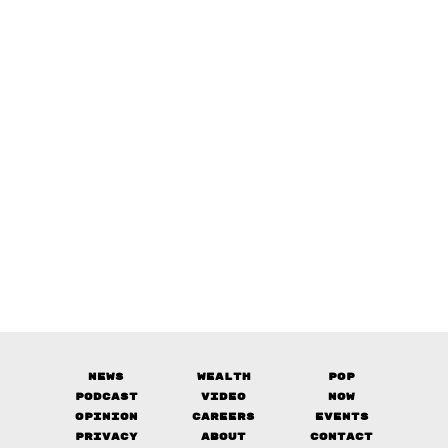
News
Wealth
Pop
Podcast
Video
Now
Opinion
Careers
Events
Privacy
About
Contact