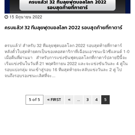
15 มิถุนายน 2022
ครบแล้ว! 32 ทีมลุยฟุตบอลโลก 2022 รอบสุดท้ายที่กาตาร์
ครบแล้ว! สำหรับ 32 ทีมลุยฟุตบอลโลก 2022 รอบสุดท้ายที่กาตาร์
หลังตั๋วใบสุดท้ายตกเป็นของคอสตาริกาที่เฉือนเอาชนะนิวซีแลนด์ 1-0
เมื่อคืนที่ผ่านมา สำหรับการแข่งขันฟุตบอลโลกที่กาตาร์ปลายปีนี้จะ
เริ่มแข่งขันในวันที่ 21 พฤศจิกายน 2022 และจะแข่งขันวันละ 4 คู่ใน
รอบแบ่งกลุ่ม จนเข้าสู่รอบ 16 ทีมสุดท้ายจะสลับแข่งวันละ 2 คู่ ไป
จนถึงรอบรองชนะเลิศที่จะ...
5 of 5
« FIRST
«
...
3
4
5