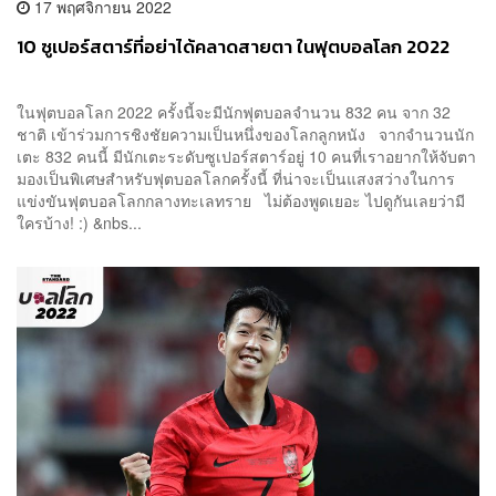
17 พฤศจิกายน 2022
10 ซูเปอร์สตาร์ที่อย่าได้คลาดสายตา ในฟุตบอลโลก 2022
ในฟุตบอลโลก 2022 ครั้งนี้จะมีนักฟุตบอลจำนวน 832 คน จาก 32
ชาติ เข้าร่วมการชิงชัยความเป็นหนึ่งของโลกลูกหนัง จากจำนวนนัก
เตะ 832 คนนี้ มีนักเตะระดับซูเปอร์สตาร์อยู่ 10 คนที่เราอยากให้จับตา
มองเป็นพิเศษสำหรับฟุตบอลโลกครั้งนี้ ที่น่าจะเป็นแสงสว่างในการ
แข่งขันฟุตบอลโลกกลางทะเลทราย ไม่ต้องพูดเยอะ ไปดูกันเลยว่ามี
ใครบ้าง! :) &nbs...