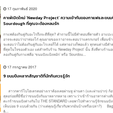
17 กุมภาพันธ์ 2020
คาเฟ่เปิดใหม่ ‘Newday Project’ ความเข้ากันของกาแฟและขนม
Sourdough ที่คุณจะต้องหลงรัก
กาแฟต้องกินคู่กับอะไรถึงจะดีที่สุด? คำถามนี้ไม่มีคำตอบที่ตายตัว อาแป
อาจจะตอบว่าปาท่องโก๋ คุณยายของเราอาจจะตอบว่าแครกเกอร์ เพื่อนข้
จะตอบว่าไม่ต้องกินคู่กับอะไรเลยก็ได้ แค่หายง่วงก็พอแล้ว ทุกคนต่างมีคำต
ที่สุดในใจของตัวเอง แต่สำหรับร้าน ‘Newday Project’ นั้น สิ่งที่ทางร้าน
ลองกินคู่กับกาแฟคือ ‘ขนมปังแป้งหมัก’ หรือ ‘Sourdou...
17 กรกฎาคม 2017
9 ขนมปังหลากสัญชาติที่นักกินควรรู้จัก
สาวกคาร์โบไฮเดรตอย่างเราต้องเคยผ่านหู ผ่านตา (และผ่านปาก) ก้อ
สุดอร่อยที่มีชื่อว่าขนมปังกันมาหลากหลาย เพราะว่าเข้าร้านอาหารต่างสั
ตะกร้าขนมปังต่างกันไป THE STANDARD เลยพาไปทำความรู้จักขนมปังย
เห็นบ่อย 9 แบบด้วยกัน (ว่าแต่คุณรู้เกี่ยวกับพวกมันบ้างหรือเปล่า?) 
&...