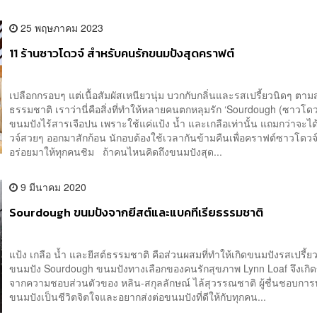
25 พฤษภาคม 2023
11 ร้านซาวโดวจ์ สำหรับคนรักขนมปังสุดคราฟต์
เปลือกกรอบๆ แต่เนื้อสัมผัสเหนียวนุ่ม บวกกับกลิ่นและรสเปรี้ยวนิดๆ ตามส
ธรรมชาติ เราว่านี่คือสิ่งที่ทำให้หลายคนตกหลุมรัก ‘Sourdough (ซาวโดวจ
ขนมปังไร้สารเจือปน เพราะใช้แค่แป้ง น้ำ และเกลือเท่านั้น แถมกว่าจะไ
วจ์สวยๆ ออกมาสักก้อน นักอบต้องใช้เวลากันข้ามคืนเพื่อคราฟต์ซาวโดวจ
อร่อยมาให้ทุกคนชิม ถ้าคนไหนคิดถึงขนมปังสุด...
9 มีนาคม 2020
Sourdough ขนมปังจากยีสต์และแบคทีเรียธรรมชาติ
แป้ง เกลือ น้ำ และยีสต์ธรรมชาติ คือส่วนผสมที่ทำให้เกิดขนมปังรสเปรี้ยวที่
ขนมปัง Sourdough ขนมปังทางเลือกของคนรักสุขภาพ Lynn Loaf จึงเกิด
จากความชอบส่วนตัวของ หลิน-สกุลลักษณ์ ไล้สุวรรณชาติ ผู้ชื่นชอบกา
ขนมปังเป็นชีวิตจิตใจและอยากส่งต่อขนมปังที่ดีให้กับทุกคน...