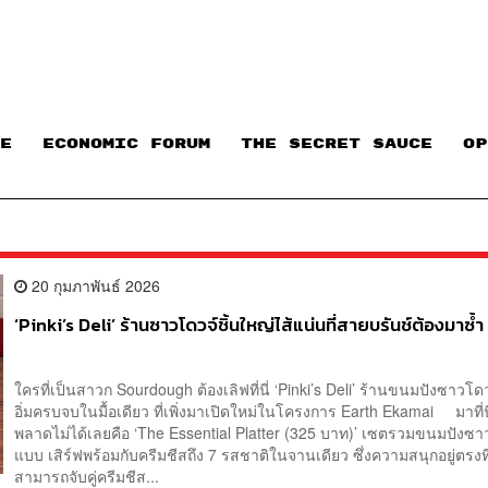
E
ECONOMIC FORUM
THE SECRET SAUCE​
OP
20 กุมภาพันธ์ 2026
‘Pinki’s Deli’ ร้านซาวโดวจ์ชิ้นใหญ่ไส้แน่นที่สายบรันช์ต้องมาซ้ำ
ใครที่เป็นสาวก Sourdough ต้องเลิฟที่นี่ ‘Pinki’s Deli’ ร้านขนมปังซาวโด
อิ่มครบจบในมื้อเดียว ที่เพิ่งมาเปิดใหม่ในโครงการ Earth Ekamai มาที่นี่
พลาดไม่ได้เลยคือ ‘The Essential Platter (325 บาท)’ เซตรวมขนมปังซา
แบบ เสิร์ฟพร้อมกับครีมชีสถึง 7 รสชาติในจานเดียว ซึ่งความสนุกอยู่ตรงที
สามารถจับคู่ครีมชีส...