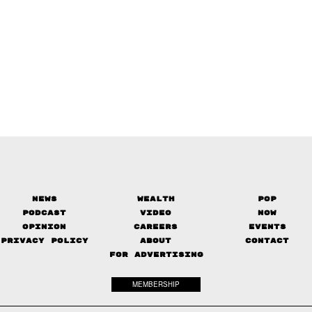
News
Wealth
Pop
Podcast
Video
Now
Opinion
Careers
Events
Privacy Policy
About
Contact
FOR ADVERTISING
MEMBERSHIP