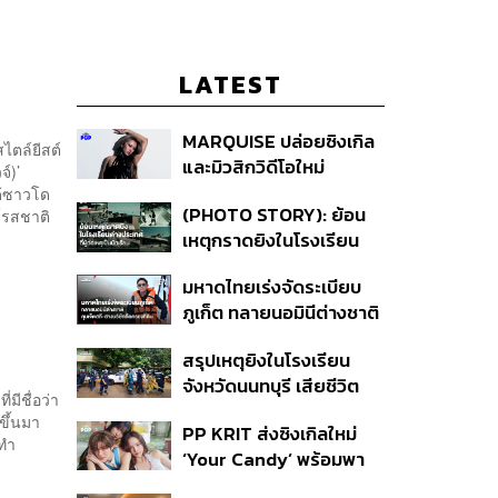
LATEST
MARQUISE ปล่อยซิงเกิล
ไตล์ยีสต์
และมิวสิกวิดีโอใหม่
์)’
IRONIC ที่เสียดสีความ
ด้ซาวโด
(PHOTO STORY): ย้อน
์รสชาติ
สัมพันธ์สุด Toxic
เหตุกราดยิงในโรงเรียน
ต่างประเทศ ที่ผู้ก่อเหตุเป็น
มหาดไทยเร่งจัดระเบียบ
นักเรียน
ภูเก็ต ทลายนอมินีต่างชาติ
คุมเจ็ตสกี สางบริษัทฮุบ
สรุปเหตุยิงในโรงเรียน
ที่ดิน เคลียร์ใบอนุญาต
จังหวัดนนทบุรี เสียชีวิต
โรงแรมค้าง 7 ปี
มีชื่อว่า
รวม 8 ราย โฆษก ตร. เผย
ขึ้นมา
PP KRIT ส่งซิงเกิลใหม่
ปมค้นประวัติคดีกราดยิงที่
รทำ
‘Your Candy’ พร้อมพา
สหรัฐฯ
ต้าเหนิง และ ณิชา ร่วมมิว