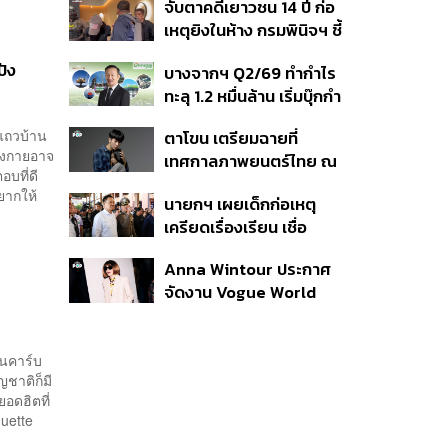
จับตาคดีเยาวชน 14 ปี ก่อ
สิกวิดีโอ
เหตุยิงในห้าง กรมพินิจฯ ชี้
ประพฤติดี-รับการรักษาต่อ
ปัง
บางจากฯ Q2/69 ทำกำไร
เนื่อง ประเมินปล่อยตัว
ทะลุ 1.2 หมื่นล้าน เริ่มบุ๊กกำ
ไร ‘SAF’ เชิงพาณิชย์ครั้ง
ะแถวบ้าน
ตาโขน เตรียมฉายที่
แรก หนุนรายได้ครึ่งปีทะลุ
างกายอาจ
เทศกาลภาพยนตร์ไทย ณ
3.2 แสนล้าน
อบที่ดี
ประเทศบราซิล
อยากให้
นายกฯ เผยเด็กก่อเหตุ
เครียดเรื่องเรียน เชื่อ
เตรียมการเป็นขั้นตอน ชี้มี
Anna Wintour ประกาศ
กระสุนอีกกว่า 30 นัด หาก
จัดงาน Vogue World
ไม่จบชีวิตตัวเองอาจสูญ
2027 ที่ซานฟรานซิสโก
เสียเพิ่ม
นคาร์บ
ญชาติก็มี
อดฮิตที่
Baguette