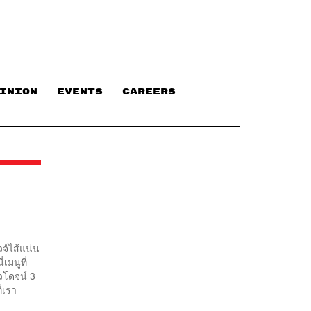
INION
EVENTS
CAREERS
วจ์ไส้แน่น
เมนูที่
วโดจน์ 3
่เรา