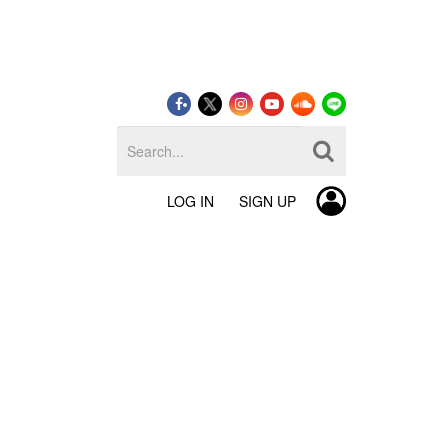
LOG IN
SIGN UP