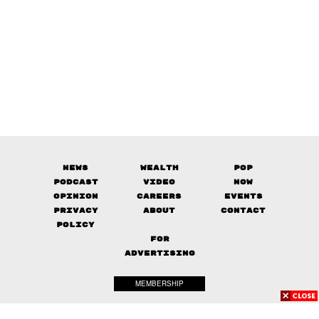
News
Wealth
Pop
Podcast
Video
Now
Opinion
Careers
Events
Privacy
About
Contact
Policy
FOR
ADVERTISING
MEMBERSHIP