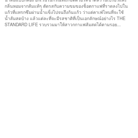
กลิ่นหอมจากส้มแท้ๆ ตัดรสกับความขมของช็อตกาแฟที่ราดลงไปใน
แก้วที่แทรกซึมผ่านน้ำแข็งไปจนถึงก้นแก้ว ว่าแต่คาเฟ่ไหนที่จะใช้
น้ำส้มสดบ้าง แล้วแต่ละที่จะมีรสชาติที่เป็นเอกลักษณ์อย่างไร THE
STANDARD LIFE รวบรวมมาให้สาวกกาแฟส้มสดได้ตามรอย...