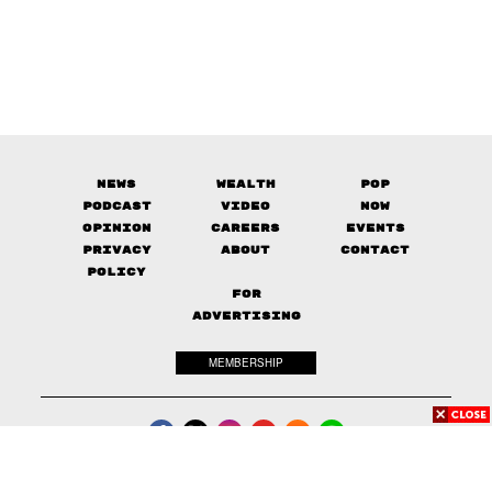
News
Wealth
Pop
Podcast
Video
Now
Opinion
Careers
Events
Privacy
About
Contact
Policy
FOR
ADVERTISING
MEMBERSHIP
© 2017-
2026
The Standard. All rights reserved.