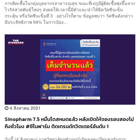
การติดเชื้อในกลุ่มบุคลากรสาธารณสุข ขณะที่เปรูมีผู้ติดเชื้อพุ่งขึ้นจาก
ไวรัสสายพันธุ์ใหม่ๆ ส่งผลให้เวลานี้มีคำแนะนำให้ฉีดวัคซีนเข็ม
กระตุ้น หรือวัคซีนเข็มที่ 3 อย่างไรก็ตาม ข้อมูลพบว่า วัคซีนดังกล่าว
มีประสิทธิภาพ 94% ในการป้อง...
4 สิงหาคม 2021
Sinopharm 7.5 หมื่นโดสหมดแล้ว หลังเปิดให้จองรอบสองไม่
ถึงชั่วโมง #ซิโนฟาร์ม ติดเทรนด์ทวิตเตอร์อันดับ 1
วันนี้ (4 สิงหาคม) ราชวิทยาลัยจุฬาภรณ์เปิดลงทะเบียนขอรับการ