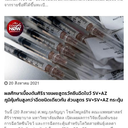
จากรายชื่อที่ได้ขึ้นทะเบี...
20 สิงหาคม 2021
ผลศึกษาเบื้องต้นศิริราชเผยสูตรวัคซีนฉีดไขว้ SV+AZ
ภูมิคุ้มกันสูงกว่าฉีดชนิดเดียวกัน ส่วนสูตร SV+SV+AZ กระตุ้น
ภูมิคุ้มกันดีกว่า Pfizer 2 เข็ม
วันนี้ (20 สิงหาคม) ศ.พญ.กุลกัญญา โชคไพบูลย์กิจ คณะแพทยศาสตร์
ศิริราชพยาบาล มหาวิทยาลัยมหิดล เปิดเผยผลการวิจัยเบื้องต้นของ
การฉีดวัคซีนไขว้ และการฉีดกระตุ้นสำหรับโควิดสายพันธุ์เดลตา