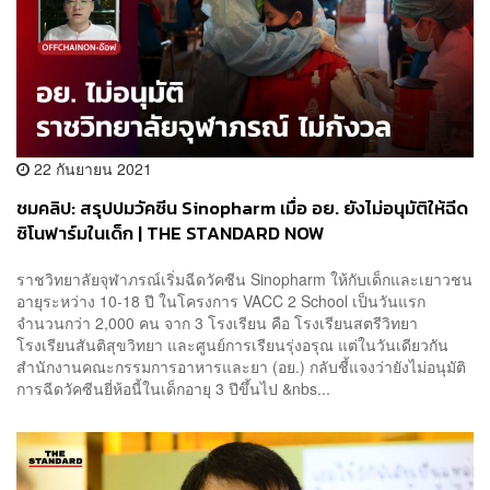
22 กันยายน 2021
ชมคลิป: สรุปปมวัคซีน Sinopharm เมื่อ อย. ยังไม่อนุมัติให้ฉีด
ซิโนฟาร์มในเด็ก | THE STANDARD NOW
ราชวิทยาลัยจุฬาภรณ์เริ่มฉีดวัคซีน Sinopharm ให้กับเด็กและเยาวชน
อายุระหว่าง 10-18 ปี ในโครงการ VACC 2 School เป็นวันแรก
จำนวนกว่า 2,000 คน จาก 3 โรงเรียน คือ โรงเรียนสตรีวิทยา
โรงเรียนสันติสุขวิทยา และศูนย์การเรียนรุ่งอรุณ แต่ในวันเดียวกัน
สำนักงานคณะกรรมการอาหารและยา (อย.) กลับชี้แจงว่ายังไม่อนุมัติ
การฉีดวัคซีนยี่ห้อนี้ในเด็กอายุ 3 ปีขึ้นไป &nbs...