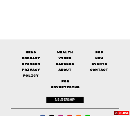
News
Wealth
Pop
Podcast
Video
Now
Opinion
Careers
Events
Privacy
About
Contact
Policy
FOR
ADVERTISING
MEMBERSHIP
© 2017-
2026
The Standard. All rights reserved.