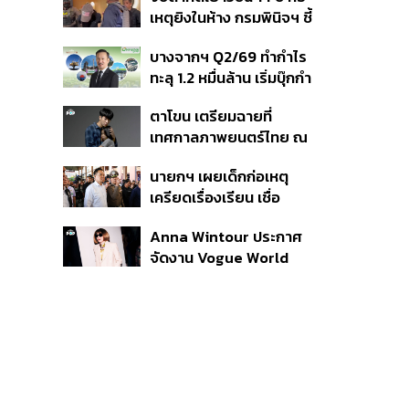
สิกวิดีโอ
เหตุยิงในห้าง กรมพินิจฯ ชี้
ประพฤติดี-รับการรักษาต่อ
บางจากฯ Q2/69 ทำกำไร
เนื่อง ประเมินปล่อยตัว
ทะลุ 1.2 หมื่นล้าน เริ่มบุ๊กกำ
ไร ‘SAF’ เชิงพาณิชย์ครั้ง
ตาโขน เตรียมฉายที่
แรก หนุนรายได้ครึ่งปีทะลุ
เทศกาลภาพยนตร์ไทย ณ
3.2 แสนล้าน
ประเทศบราซิล
นายกฯ เผยเด็กก่อเหตุ
เครียดเรื่องเรียน เชื่อ
เตรียมการเป็นขั้นตอน ชี้มี
Anna Wintour ประกาศ
กระสุนอีกกว่า 30 นัด หาก
จัดงาน Vogue World
ไม่จบชีวิตตัวเองอาจสูญ
2027 ที่ซานฟรานซิสโก
เสียเพิ่ม