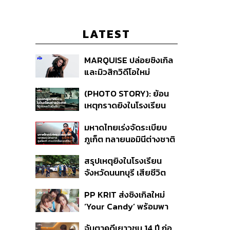
LATEST
MARQUISE ปล่อยซิงเกิล
และมิวสิกวิดีโอใหม่
IRONIC ที่เสียดสีความ
(PHOTO STORY): ย้อน
สัมพันธ์สุด Toxic
เหตุกราดยิงในโรงเรียน
ต่างประเทศ ที่ผู้ก่อเหตุเป็น
มหาดไทยเร่งจัดระเบียบ
นักเรียน
ภูเก็ต ทลายนอมินีต่างชาติ
คุมเจ็ตสกี สางบริษัทฮุบ
สรุปเหตุยิงในโรงเรียน
ที่ดิน เคลียร์ใบอนุญาต
จังหวัดนนทบุรี เสียชีวิต
โรงแรมค้าง 7 ปี
รวม 8 ราย โฆษก ตร. เผย
PP KRIT ส่งซิงเกิลใหม่
ปมค้นประวัติคดีกราดยิงที่
‘Your Candy’ พร้อมพา
สหรัฐฯ
ต้าเหนิง และ ณิชา ร่วมมิว
จับตาคดีเยาวชน 14 ปี ก่อ