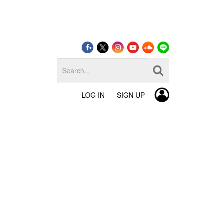
LOG IN
SIGN UP