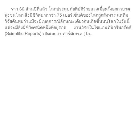
ราว 66 ล้านปีที่แล้ว โลกประสบภัยพิบัติร้ายแรงเมื่อครั้งอุกกาบาต
พุ่งชนโลก สิ่งมีชีวิตมากกว่า 75 เปอร์เซ็นต์ของโลกถูกสังหาร แต่ทีม
วิจัยค้นพบว่าแม้จะมีเหตุการณ์ลักษณะเดียวกันเกิดขึ้นบนโลกในวันนี้
แต่จะมีสิ่งมีชีวิตชนิดหนึ่งที่อยู่รอด งานวิจัยในไซแอนทิฟิกรีพอร์ตส์
(Scientific Reports) เปิดเผยว่า ทาร์ดิเกรด (Ta...