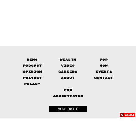
News
Wealth
Pop
Podcast
Video
Now
Opinion
Careers
Events
Privacy
About
Contact
Policy
FOR
ADVERTISING
MEMBERSHIP