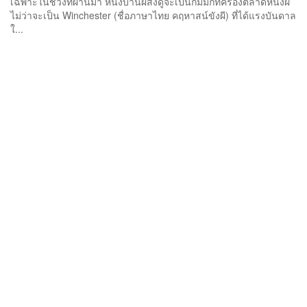
เฉพาะในช่วงที่ผ่านมา หนังบ้านผีสิงดูจะเป็นกิมมิกที่ครองตลาดหนังผี
ไม่ว่าจะเป็น Winchester (ชื่อภาษาไทย คฤหาสน์ขังผี) ที่ได้แรงบันดาล
ใ...