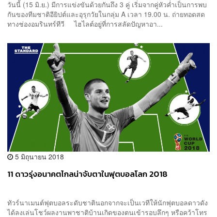
วันนี้ (15 มิ.ย.) มีการแข่งขันด้วยกันถึง 3 คู่ เริ่มจากคู่หัวค่ำเป็นการพบ
กันของทีมชาติอียิปต์และอุรุกวัยในกลุ่ม A เวลา 19.00 น. ถ่ายทอดสด
ทางช่องอมรินทร์ทีวี ไฮไลต์อยู่ที่การสลัดปัญหาอา...
5 มิถุนายน 2018
11 ดาวรุ่งอนาคตไกลน่าจับตาในฟุตบอลโลก 2018
ทัวร์นาเมนต์ฟุตบอลระดับชาตินอกจากจะเป็นเวทีให้นักฟุตบอลดาวดัง
ได้ลงเล่นโชว์ผลงานพาชาติบ้านเกิดของตนเข้ารอบลึกๆ หรือคว้าโทร