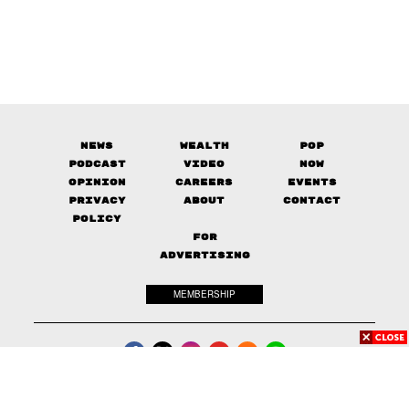
News
Wealth
Pop
Podcast
Video
Now
Opinion
Careers
Events
Privacy
About
Contact
Policy
FOR
ADVERTISING
MEMBERSHIP
© 2017-
2026
The Standard. All rights reserved.