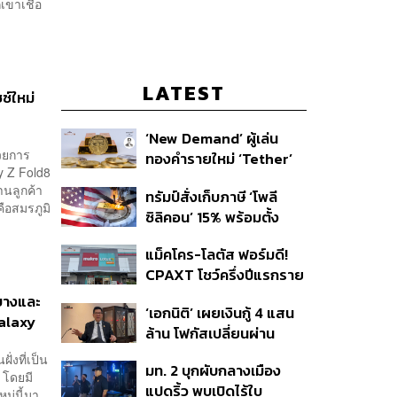
เขาเชื่อ
LATEST
ซ์ใหม่
‘New Demand’ ผู้เล่น
วยการ
ทองคำรายใหม่ ‘Tether’
xy Z Fold8
านลูกค้า
ทรัมป์สั่งเก็บภาษี ‘โพลี
ือสมรภูมิ
ซิลิคอน’ 15% พร้อมตั้ง
ราคาขั้นต่ำ ตัดกำลังจีน
แม็คโคร-โลตัส ฟอร์มดี!
CPAXT โชว์ครึ่งปีแรกราย
ได้ทะลุ 2.6 แสนล้าน เร่ง
มบางและ
‘เอกนิติ’ เผยเงินกู้ 4 แสน
ปรับโฉมสาขาใหม่ดันพื้นที่
Galaxy
ล้าน โฟกัสเปลี่ยนผ่าน
เช่าโต
พลังงาน ลุ้น ‘ไทยช่วยไทย
่งที่เป็น
มท. 2 บุกผับกลางเมือง
พลัส’ เฟส 2 รอประเมิน
 โดยมี
แปดริ้ว พบเปิดไร้ใบ
ความเหมาะสม
ม่นี้มา