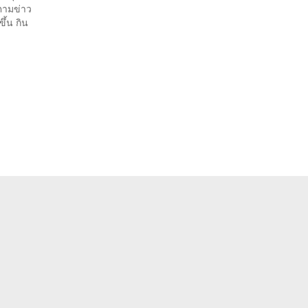
ปตามข่าว
ึ้น กิน