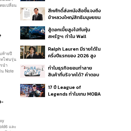
อนุญาต-เด็กต่ำกว่า 20 ปี
ยเปลี่ยน
สีหศักดิ์ส่งหนังสือชี้แจงถึง
ใช้บริการ ฉี่ม่วง 32 ราย
ข้าหลวงใหญ่สิทธิมนุษยชน
จ่อปิด 5 ปี
กรณีรายงาน UN ‘คลาด
สู้ดอกเบี้ยสูงไปกับหุ้น
เคลื่อน-ไม่เป็นธรรม’
?
สหรัฐฯ: ทำไม Wall
Street ยังน่าลงทุนกว่าที่
Ralph Lauren มีรายได้ใน
คิด?
บท้ายปี
ครึ่งปีแรกของ 2026 สูง
์ทโฟนรุ่น
ขึ้นถึง 14%
การนำ
ทำไมธุรกิจยอมทำลาย
ช่น Note
สินค้าที่บริจาคได้? คำตอบ
อาจไม่ได้อยู่ที่จริยธรรมแต่
17 ปี League of
อยู่ที่ระบบภาษี
Legends ทำไมเกม MOBA
ในตำนานถึงไม่หายไปตาม
0-
กาลเวลา?
axy
Fold6 และ