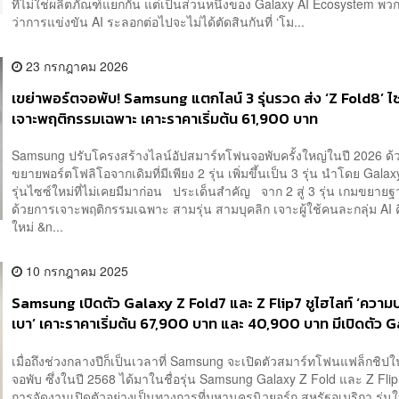
ที่ไม่ใช่ผลิตภัณฑ์แยกกัน แต่เป็นส่วนหนึ่งของ Galaxy AI Ecosystem พวก
ว่าการแข่งขัน AI ระลอกต่อไปจะไม่ได้ตัดสินกันที่ ‘โม...
23 กรกฎาคม 2026
เขย่าพอร์ตจอพับ! Samsung แตกไลน์ 3 รุ่นรวด ส่ง ‘Z Fold8’ ไซ
เจาะพฤติกรรมเฉพาะ เคาะราคาเริ่มต้น 61,900 บาท
Samsung ปรับโครงสร้างไลน์อัปสมาร์ทโฟนจอพับครั้งใหญ่ในปี 2026 ด้
ขยายพอร์ตโฟลิโอจากเดิมที่มีเพียง 2 รุ่น เพิ่มขึ้นเป็น 3 รุ่น นำโดย Gala
รุ่นไซซ์ใหม่ที่ไม่เคยมีมาก่อน ประเด็นสำคัญ จาก 2 สู่ 3 รุ่น เกมขยายฐ
ด้วยการเจาะพฤติกรรมเฉพาะ สามรุ่น สามบุคลิก เจาะผู้ใช้คนละกลุ่ม AI ค
ใหม่ &n...
10 กรกฎาคม 2025
Samsung เปิดตัว Galaxy Z Fold7 และ Z Flip7 ชูไฮไลท์ ‘ควา
เบา’ เคาะราคาเริ่มต้น 67,900 บาท และ 40,900 บาท มีเปิดตัว 
Watch8 ด้วย
เมื่อถึงช่วงกลางปีก็เป็นเวลาที่ Samsung จะเปิดตัวสมาร์ทโฟนแฟล็กชิปในฝั
จอพับ ซึ่งในปี 2568 ได้มาในชื่อรุ่น Samsung Galaxy Z Fold และ Z Flip
การจัดงานเปิดตัวอย่างเป็นทางการที่มหานครนิวยอร์ก สหรัฐอเมริกา รุ่นให