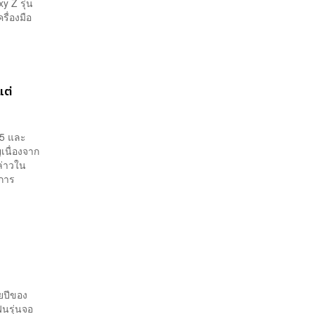
 Z รุ่น
รื่องมือ
แต่
d 5 และ
เนื่องจาก
ล่าวใน
 การ
ยปีของ
ฟนรุ่นจอ