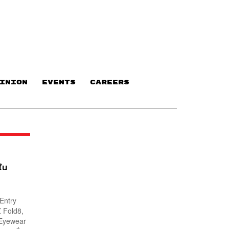
INION
EVENTS
CAREERS
ใน
Entry
Z Fold8,
 Eyewear