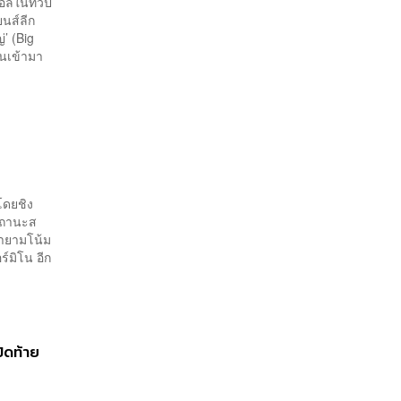
บอลในทวีป
ยนส์ลีก
่’ (Big
านเข้ามา
โดยชิง
สถานะส
ยายามโน้ม
์มิโน อีก
ิดท้าย