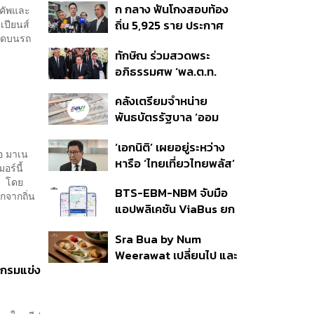
ก กลาง ฟันโกงสอบท้อง
กคัพและ
350’ เสริมความมั่นคง
เปียนส์
ถิ่น 5,925 ราย ประกาศ
ชายแดน
สุดบนรถ
บัญชีใหม่ 7 ส.ค. ส่วน 97
ทักษิณ ร่วมสวดพระ
ราย รอ ป.ป.ช. ขีดเส้นแล้ว
อภิธรรมศพ ‘พล.ต.ท.
เสร็จ 31 ส.ค.
ผ่อน’ บิดา ‘พักตร์พิไล ทวี
คลังเตรียมจำหน่าย
สิน’ สิริอายุ 103 ปี แกนนำ
พันธบัตรรัฐบาล ‘ออม
เพื่อไทย-บุคคลหลาก
พลัส’ รอบถัดไป เร็วสุด 4
วงการร่วมอาลัย
‘เอกนิติ’ เผยอยู่ระหว่าง
ก.ย.นี้ อาจเพิ่มสัดส่วนการ
อ มาเน
หารือ ‘ไทยเที่ยวไทยพลัส’
ขายแบบ Small Lot First
อร์นี้
มีสิทธิใช้งบจากเงินกู้ 4
มากขึ้น
้า โดย
BTS-EBM-NBM จับมือ
แสนล้าน มั่นใจงบต่อ ‘ไทย
กจากถิ่น
แอปพลิเคชัน ViaBus ยก
ช่วยไทย พลัส’ เฟส 2 มี
ระดับการติดตามตำแหน่ง
เพียงพอ
Sra Bua by Num
รถไฟฟ้า 3 สายแบบเรียล
Weerawat เปลี่ยนไป และ
ไทม์
รแกรมแข่ง
นี่คือเหตุผลที่เราควรกลับ
ไปอีกครั้ง