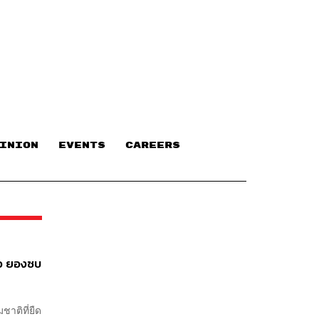
INION
EVENTS
CAREERS
ดอ ยองซบ
าติที่ยืด