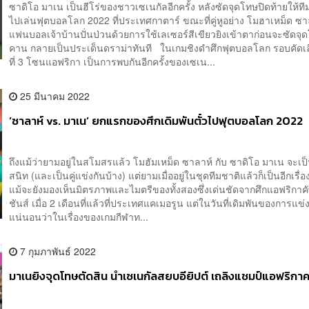
ซาดิโอ มาเน เป็นฮีโร่ของชาวเซเนกัลอีกครั้ง หลังซัดจุดโทษปิดท้ายให้ที
ไปเล่นฟุตบอลโลก 2022 ที่ประเทศกาตาร์ ขณะที่คู่หูอย่าง โมฮาเหม็ด ซาล
แฟนบอลเจ้าบ้านปั่นป่วนด้วยการใช้เลเซอร์สีเขียวยิงเข้าตาก่อนจะซัดจุ
คาน กลายเป็นประเด็นดราม่าทันที ในเกมชิงดำศึกฟุตบอลโลก รอบคัดเ
ที่ 3 โซนแอฟริกา เป็นการพบกันอีกครั้งของเซเน...
25 มีนาคม 2022
‘ซาลาห์ vs. มาเน’ ยกแรกของศึกเดิมพันตั๋วไปฟุตบอลโลก 2022
ถึงแม้ว่ายามอยู่ในสโมสรแล้ว โมฮัมเหม็ด ซาลาห์ กับ ซาดิโอ มาเน จะเป็
สนิท (และเป็นคู่แข่งกันบ้าง) แต่ยามเมื่ออยู่ในชุดทีมชาติแล้วก็เป็นอีกเรื
แม้จะยังมองเห็นมิตรภาพและไมตรีของทั้งสองซึ่งเด่นชัดจากศึกแอฟริกา
ชันส์ เมื่อ 2 เดือนที่แล้วที่ประเทศแคเมอรูน แต่ในวันที่เดิมพันของการแข่
แน่นอนว่าในเรื่องของเกมกีฬาท...
7 กุมภาพันธ์ 2022
มาเนยิงจุดโทษตัดสิน นำเซเนกัลสยบอียิปต์ เถลิงแชมป์แอฟริกาค