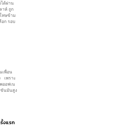
มได้ผ่าน
าห์ ถูก
ดโทษข้าม
ลือก รอบ
นเพื่อน
่อง เพราะ
คัพออฟเน
งขันมันสูง
รั้งแรก