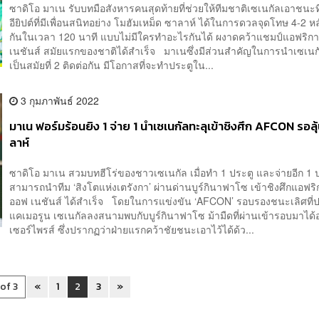
ซาดิโอ มาเน รับบทมือสังหารคนสุดท้ายที่ช่วยให้ทีมชาติเซเนกัลเอาชนะ
อียิปต์ที่มีเพื่อนสนิทอย่าง โมฮัมเหม็ด ซาลาห์ ได้ในการดวลจุดโทษ 4-2 ห
กันในเวลา 120 นาที แบบไม่มีใครทำอะไรกันได้ ผงาดคว้าแชมป์แอฟริกา
เนชันส์ สมัยแรกของชาติได้สำเร็จ มาเนซึ่งมีส่วนสำคัญในการนำเซเนกั
เป็นสมัยที่ 2 ติดต่อกัน มีโอกาสที่จะทำประตูใน...
3 กุมภาพันธ์ 2022
มาเน ฟอร์มร้อนยิง 1 จ่าย 1 นำเซเนกัลทะลุเข้าชิงศึก AFCON รอล
ลาห์
ซาดิโอ มาเน สวมบทฮีโร่ของชาวเซเนกัล เมื่อทำ 1 ประตู และจ่ายอีก 1 
สามารถนำทีม ‘สิงโตแห่งเตรังกา’ ผ่านด่านบูร์กินาฟาโซ เข้าชิงศึกแอฟริ
ออฟ เนชันส์ ได้สำเร็จ โดยในการแข่งขัน ‘AFCON’ รอบรองชนะเลิศที่
แคเมอรูน เซเนกัลลงสนามพบกับบูร์กินาฟาโซ ม้ามืดที่ผ่านเข้ารอบมาได้อ
เซอร์ไพรส์ ซึ่งปรากฏว่าฝ่ายแรกคว้าชัยชนะเอาไว้ได้ด้ว...
 of 3
«
1
2
3
»