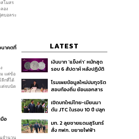
้งสโมสร
าลอง
กฟุตบอลระ
LATEST
อนาคตที่
เงินบาท ‘แข็งค่า’ หนักสุด
อง
รอบ 6 สัปดาห์ หลังปฏิบัติ
ม แต่ข้อ
การแทรกแซงเยนของ
ีกที่ได้
โรมเผยข้อมูลใหม่ปมทุจริต
สหรัฐฯ-ญี่ปุ่น Standard
แต่จบนัด
สอบท้องถิ่น ย้อนเอกสาร
Chartered เปิดเป้าสิ้นปีนี้
ประชุมปี 2567 พบชื่อ
จ่อแข็งต่อแตะ 32.50 บาท
เปิดบทใหม่ไทย-เมียนมา
อนุทิน จ่อสอบต่อเอี่ยว
ต่อดอลลาร์
ดัน JTC ในรอบ 10 ปี ปลุก
ตัดตอน ม.บูรพา หรือไม่
‘เส้นเลือดใหญ่’ ค้า
ยมือ
มท. 2 ลุยชายแดนสุรินทร์
ชายแดน ท่าเรือน้ำลึก
สั่ง กฟภ. ขยายไฟฟ้า
ทวาย
‘ปราสาทตาควาย–เนิน
ปชนจำนวน