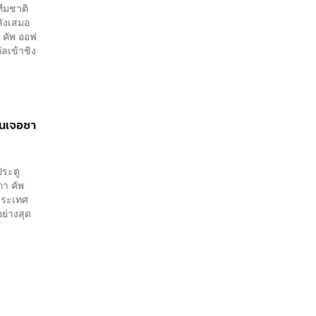
ทีมชาติ
ลังเสมอ
 คัพ ออฟ
ลเข้าชิง
ุ้นเจอซา
ประตู
กา คัพ
ประเทศ
ย่างสุด