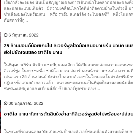
เยื้อกำลังจะจบลง นั่นเป็นสัญญาณของการเดินหน้าในตลาดนักเตะของทั
และนักเตะแบบเต็มตัว มีความเคลื่อนไหวใดที่น่าติดตามบ้างในช่วงนี้ ม
ชำเลืองมองไปพร้อมกัน ​​ หรือ ราฮีม สเตอร์ลิง จะไปเชลซี? หนึ่งในนั
ดับสตาร์ที่ถู...
6 มิถุนายน 2022
25 ล้านปอนด์น้อยเกินไป ลิเวอร์พูลปัดข้อเสนอบาเยิร์น มิวนิก บน
ยังไม่ชัดเจนของ ซาดิโอ มาเน
ในที่สุดบาเยิร์น มิวนิก แชมป์บุนเดสลีกา ได้เปิดเกมทดสอบความอดทนข
ลิเวอร์พูล ในการขอซื้อ ซาดิโอ มาเน สตาร์กองหน้าชาวเซเนกัล มาร่วมที
เสนอแรก 25 ล้านปอนด์ ยังห่างไกลจากตัวเลขในใจของสโมสรดังพรีเมียร์ล
ปฏิเสธข้อเสนอดังกล่าวแล้ว อนาคตของมาเนเป็นที่พูดถึงมาตลอดนับตั้ง
ชิงชนะเลิศยูฟ่าแชมเปียนส์ลีก ซึ่งลิเวอร์พูลพ่ายต่อเร...
30 พฤษภาคม 2022
ซาดิโอ มาเน กับการตัดสินใจอำลาที่ลิเวอร์พูลยังไม่พร้อมจะปล่อ
ในขณะที่รถแห่ฉลอง ‘ดับเบิลแชมป์’ ของลิเวอร์พูลเคลื่อนตัวผ่านฝูงค็อ