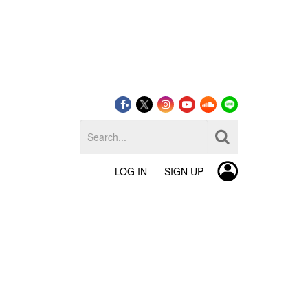
LOG IN
SIGN UP