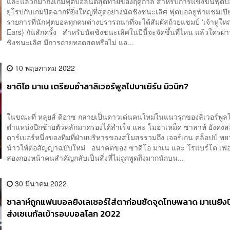
และแล้วก็มาถึงเกมฟุตบอลนัดสุดท้ายของฤดูกาล สำหรับการแข่งขันฟุต
ยุโรปกับเกมปิดฉากที่ยิ่งใหญ่ที่สุดอย่างนัดชิงชนะเลิศ ฟุตบอลยูฟ่าแชมเปี
รายการที่นักฟุตบอลทุกคนต่างปรารถนาที่จะได้สัมผัสถ้วยแชมป์ ‘เจ้าหูใหญ
Ears) กันสักครั้ง สำหรับนัดชิงชนะเลิศในปีนี้จะจัดขึ้นที่ไหน แล้วใครผ่
ชิงชนะเลิศ มีการถ่ายทอดสดหรือไม่ แล...
10 พฤษภาคม 2022
ซาดิโอ มาเน เตรียมอำลาลิเวอร์พูลไปบาเยิร์น มิวนิก?
ในขณะที่ หลุยส์ ดิอาซ กลายเป็นดาวเด่นคนใหม่ในแนวรุกของลิเวอร์พูล
ตำแหน่งปีกซ้ายตัวหลักมาครองได้สำเร็จ และ โมฮาเหม็ด ซาลาห์ ยังคง
ตาร์เบอร์หนึ่งของทีมที่ฝ่ายบริหารของสโมสรรวมถึง เจอร์เกน คล็อปป์ พ
น้าวให้ต่อสัญญาฉบับใหม่ อนาคตของ ซาดิโอ มาเน และ โรแบร์โต เฟอร
สองกองหน้าคนสำคัญกลับเป็นสิ่งที่ไม่ถูกพูดถึงมากนักบน...
30 มีนาคม 2022
ซาลาห์ถูกแฟนบอลยิงเลเซอร์ใส่ตาก่อนซัดจุดโทษพลาด มาเนยิงป
ส่งเซเนกัลเข้ารอบบอลโลก 2022