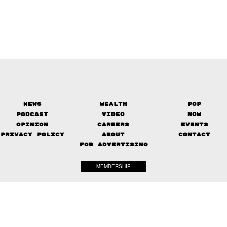
News
Wealth
Pop
Podcast
Video
Now
Opinion
Careers
Events
Privacy Policy
About
Contact
FOR ADVERTISING
MEMBERSHIP
© 2017-
2026
The Standard. All rights reserved.