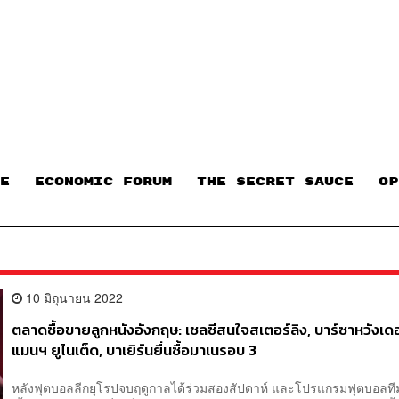
E
ECONOMIC FORUM
THE SECRET SAUCE​
OP
10 มิถุนายน 2022
ตลาดซื้อขายลูกหนังอังกฤษ: เชลซีสนใจสเตอร์ลิง, บาร์ซาหวังเ
แมนฯ ยูไนเต็ด, บาเยิร์นยื่นซื้อมาเนรอบ 3
หลังฟุตบอลลีกยุโรปจบฤดูกาลได้ร่วมสองสัปดาห์ และโปรแกรมฟุตบอลทีมช