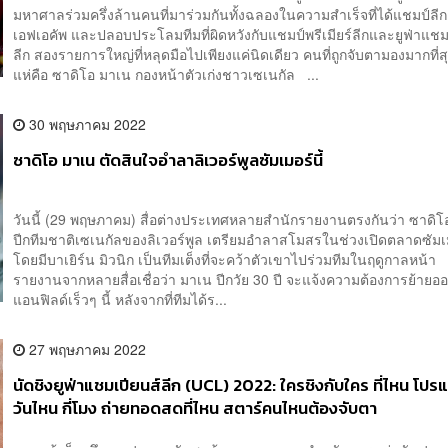
มหาศาลร่วมครึ่งล้านคนที่มาร่วมกันทั้งฉลองในความสำเร็จที่ได้แชมป์ลี
เอฟเอคัพ และปลอบประโลมทีมที่ผิดหวังกับแชมป์พรีเมียร์ลีกและยูฟ่าแชม
ลีก สองรายการใหญ่ที่หลุดมือไปเพียงแค่นิดเดียว คนที่ถูกจับตามองมากที่
แห่คือ ซาดิโอ มาเน กองหน้าตัวเก่งชาวเซเนกัล ...
30 พฤษภาคม 2022
ซาดิโอ มาเน ตัดสินใจอำลาลิเวอร์พูลซัมเมอร์นี้
วันนี้ (29 พฤษภาคม) สื่อต่างประเทศหลายสำนักรายงานตรงกันว่า ซาดิโ
ปีกทีมชาติเซเนกัลของลิเวอร์พูล เตรียมอำลาสโมสรในช่วงเปิดตลาดซัมเม
โดยมีบาเยิร์น มิวนิก เป็นทีมเต็งที่จะคว้าตัวเขาไปร่วมทีมในฤดูกาลหน
รายงานจากหลายสื่อเชื่อว่า มาเน ปีกวัย 30 ปี จะแจ้งความต้องการย้ายออ
แอนฟิลด์เร็วๆ นี้ หลังจากที่ทีมได้ร...
27 พฤษภาคม 2022
นัดชิงยูฟ่าแชมเปียนส์ลีก (UCL) 2022: ใครชิงกับใคร ที่ไหน โป
วันไหน กี่โมง ถ่ายทอดสดที่ไหน สตาร์คนไหนต้องจับตา