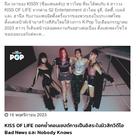
ถึงเวลาของ KISSY (ชื่อแฟนคลับ) ชาวไทย ที่จะได้พบกับ 4 สาววง
KISS OF LIFE จากค่าย S2 Entertainment นำโดย จูลี่, นัตตี้, เบลล์
และ ฮานึล กับงานแฟนมีตติ้งครั้งแรกของพวกเธอในประเทศไทย
ตั้งแต่เดบิวต์เข้ามาสร้างสีสันใหม่ให้วงการ K-Pop ในเดือนกรกฎาคม
2023 สาวๆ ก็เดินหน้าปล่อยผลงานกันอย่างต่อเนื่อง ตั้งแต่เพลงโซโล่
ของเมมเบอร์แต่ละค...
16 พฤศจิกายน 2023
KISS OF LIFE ตอกย้ำคอนเซปต์การเป็นอิสระในมิวสิกวิดีโอ
Bad News และ Nobody Knows