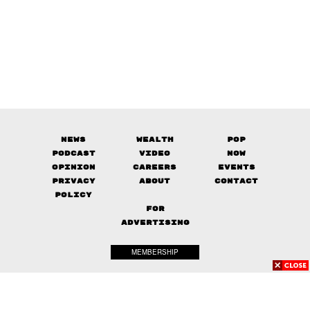
News
Wealth
Pop
Podcast
Video
Now
Opinion
Careers
Events
Privacy
About
Contact
Policy
FOR
ADVERTISING
MEMBERSHIP