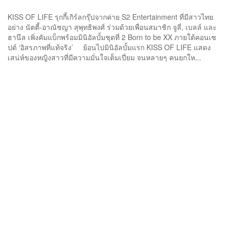
KISS OF LIFE รุกกี้เกิร์ลกรุ๊ปจากค่าย S2 Entertainment ที่มีสาวไทย
อย่าง นัตตี้-อาณัชญา สุพุทธิพงศ์ ร่วมด้วยเพื่อนสมาชิก จูลี่, เบลล์ และ
ฮานึล เพิ่งคัมแบ็กพร้อมมินิอัลบั้มชุดที่ 2 Born to be XX ภายใต้คอนเซ
ปต์ ‘อิสรภาพที่แท้จริง’ ย้อนไปมินิอัลบั้มแรก KISS OF LIFE แสดง
เสน่ห์ของหญิงสาวที่มีความมั่นใจเต็มเปี่ยม จนหลายๆ คนยกให...