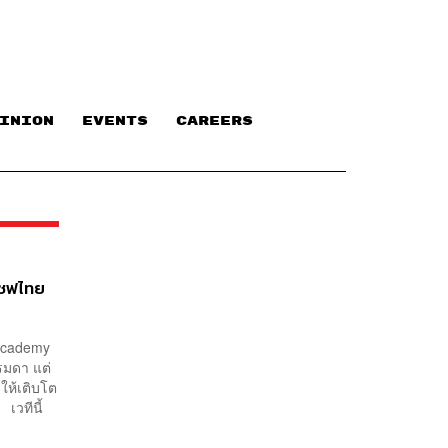
INION
EVENTS
CAREERS
เชฟไทย
 Academy
รรมดา แต่
ให้เติบโต
เวทีนี้