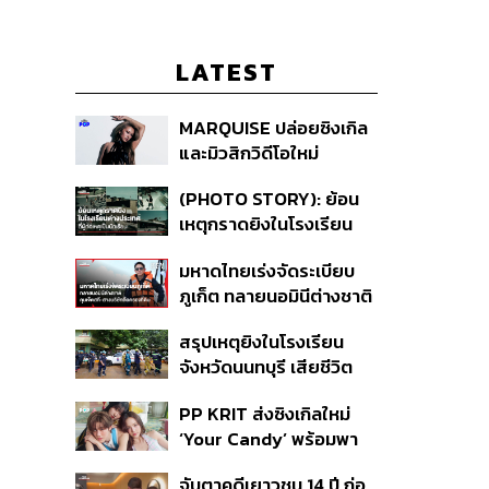
LATEST
MARQUISE ปล่อยซิงเกิล
และมิวสิกวิดีโอใหม่
IRONIC ที่เสียดสีความ
(PHOTO STORY): ย้อน
สัมพันธ์สุด Toxic
เหตุกราดยิงในโรงเรียน
ต่างประเทศ ที่ผู้ก่อเหตุเป็น
มหาดไทยเร่งจัดระเบียบ
นักเรียน
ภูเก็ต ทลายนอมินีต่างชาติ
คุมเจ็ตสกี สางบริษัทฮุบ
สรุปเหตุยิงในโรงเรียน
ที่ดิน เคลียร์ใบอนุญาต
จังหวัดนนทบุรี เสียชีวิต
โรงแรมค้าง 7 ปี
รวม 8 ราย โฆษก ตร. เผย
PP KRIT ส่งซิงเกิลใหม่
ปมค้นประวัติคดีกราดยิงที่
‘Your Candy’ พร้อมพา
สหรัฐฯ
ต้าเหนิง และ ณิชา ร่วมมิว
จับตาคดีเยาวชน 14 ปี ก่อ