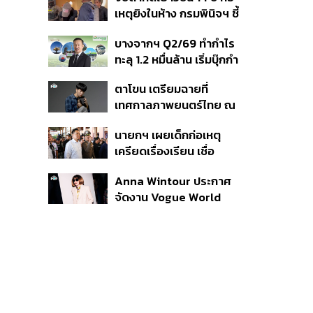
สิกวิดีโอ
เหตุยิงในห้าง กรมพินิจฯ ชี้
ประพฤติดี-รับการรักษาต่อ
บางจากฯ Q2/69 ทำกำไร
เนื่อง ประเมินปล่อยตัว
ทะลุ 1.2 หมื่นล้าน เริ่มบุ๊กกำ
ไร ‘SAF’ เชิงพาณิชย์ครั้ง
ตาโขน เตรียมฉายที่
แรก หนุนรายได้ครึ่งปีทะลุ
เทศกาลภาพยนตร์ไทย ณ
3.2 แสนล้าน
ประเทศบราซิล
นายกฯ เผยเด็กก่อเหตุ
เครียดเรื่องเรียน เชื่อ
เตรียมการเป็นขั้นตอน ชี้มี
Anna Wintour ประกาศ
กระสุนอีกกว่า 30 นัด หาก
จัดงาน Vogue World
ไม่จบชีวิตตัวเองอาจสูญ
2027 ที่ซานฟรานซิสโก
เสียเพิ่ม