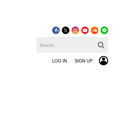
LOG IN
SIGN UP