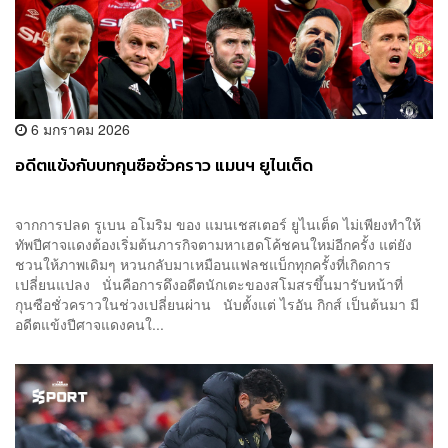
6 มกราคม 2026
อดีตแข้งกับบทกุนซือชั่วคราว แมนฯ ยูไนเต็ด
จากการปลด รูเบน อโมริม ของ แมนเชสเตอร์ ยูไนเต็ด ไม่เพียงทำให้
ทัพปีศาจแดงต้องเริ่มต้นภารกิจตามหาเฮดโค้ชคนใหม่อีกครั้ง แต่ยัง
ชวนให้ภาพเดิมๆ หวนกลับมาเหมือนแฟลชแบ็กทุกครั้งที่เกิดการ
เปลี่ยนแปลง นั่นคือการดึงอดีตนักเตะของสโมสรขึ้นมารับหน้าที่
กุนซือชั่วคราวในช่วงเปลี่ยนผ่าน นับตั้งแต่ ไรอัน กิกส์ เป็นต้นมา มี
อดีตแข้งปีศาจแดงคนใ...