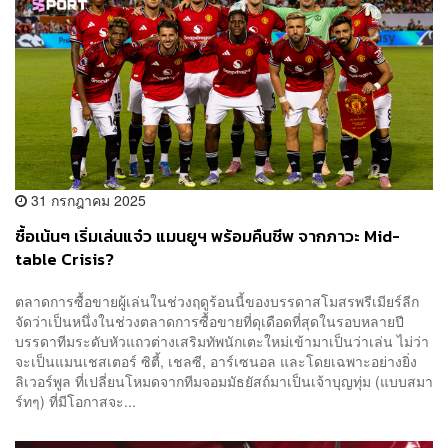
31 กรกฎาคม 2025
ซื้อเน้นๆ เริ่มเล่นแจ๋ว แมนยูฯ พร้อมคืนชีพ จากภาวะ Mid-
table Crisis?
ตลาดการซื้อขายผู้เล่นในช่วงฤดูร้อนนี้ของบรรดาสโมสรพรีเมียร์ลีก
จัดว่าเป็นหนึ่งในช่วงตลาดการซื้อขายที่ดุเดือดที่สุดในรอบหลายปี
บรรดาทีมระดับหัวแถวต่างเสริมทัพนักเตะใหม่เข้ามาเป็นว่าเล่น ไม่ว่า
จะเป็นแมนเชสเตอร์ ซิตี้, เชลซี, อาร์เซนอล และโดยเฉพาะอย่างยิ่ง
ลิเวอร์พูล ที่เปลี่ยนโหมดจากทีมจอมมัธยัสถ์มาเป็นเจ้าบุญทุ่ม (แบบสมา
ร์ทๆ) ที่มีโอกาสจะ...