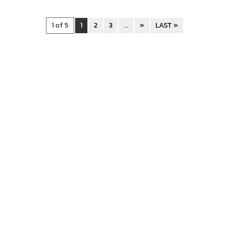
1 of 5
1
2
3
...
»
LAST »