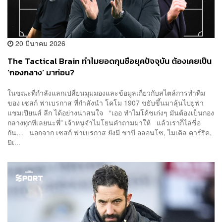
20 มีนาคม 2026
The Tactical Brain ทำไมยอดกุนซือยุคปัจจุบัน ต้องเคยเป็น
‘กองกลาง’ มาก่อน?
ในขณะที่กำลังแลกเปลี่ยนมุมมองและข้อมูลเกี่ยวกับสไตล์การทำทีม
ของ เซสก์ ฟาเบรกาส ที่กำลังนำ โคโม 1907 ขยับขึ้นมาลุ้นไปยูฟ่า
แชมเปียนส์ ลีก ได้อย่างน่าสนใจ “เออ ทำไมโค้ชเก่งๆ มันต้องเป็นกอง
กลางทุกทีเลยนะพี่” เจ้าหนูจำไมโยนคำถามมาให้ แล้วเราก็ไล่ชื่อ
กัน… นอกจาก เซสก์ ฟาเบรกาส ยังมี ชาบี อลอนโซ, ไมเคิล คาร์ริค,
มิเ...