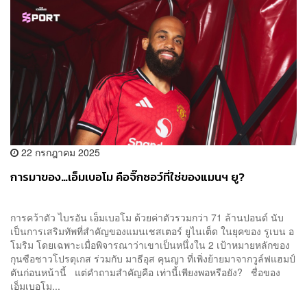
22 กรกฎาคม 2025
การมาของ…เอ็มเบอโม คือจิ๊กซอว์ที่ใช่ของแมนฯ ยู?
การคว้าตัว ไบรอัน เอ็มเบอโม ด้วยค่าตัวรวมกว่า 71 ล้านปอนด์ นับ
เป็นการเสริมทัพที่สำคัญของแมนเชสเตอร์ ยูไนเต็ด ในยุคของ รูเบน อ
โมริม โดยเฉพาะเมื่อพิจารณาว่าเขาเป็นหนึ่งใน 2 เป้าหมายหลักของ
กุนซือชาวโปรตุเกส ร่วมกับ มาธีอุส คุนญา ที่เพิ่งย้ายมาจากวูล์ฟแฮมป์
ตันก่อนหน้านี้ แต่คำถามสำคัญคือ เท่านี้เพียงพอหรือยัง? ชื่อของ
เอ็มเบอโม...