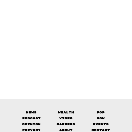
News
Wealth
Pop
Podcast
Video
Now
Opinion
Careers
Events
Privacy
About
Contact