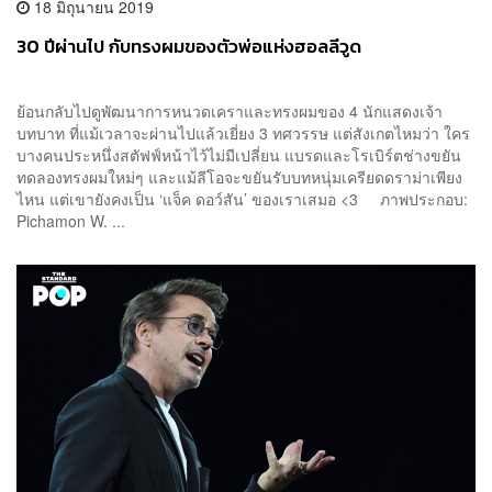
18 มิถุนายน 2019
30 ปีผ่านไป กับทรงผมของตัวพ่อแห่งฮอลลีวูด
ย้อนกลับไปดูพัฒนาการหนวดเคราและทรงผมของ 4 นักแสดงเจ้า
บทบาท ที่แม้เวลาจะผ่านไปแล้วเยี่ยง 3 ทศวรรษ แต่สังเกตไหมว่า ใคร
บางคนประหนึ่งสตัฟฟ์หน้าไว้ไม่มีเปลี่ยน แบรดและโรเบิร์ตช่างขยัน
ทดลองทรงผมใหม่ๆ และแม้ลีโอจะขยันรับบทหนุ่มเครียดดราม่าเพียง
ไหน แต่เขายังคงเป็น ‘แจ็ค ดอว์สัน’ ของเราเสมอ <3 ภาพประกอบ:
Pichamon W. ...