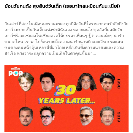
ย้อนวัยคนดัง สุขสันต์วันเด็ก (เธอมาไกลเหมือนกันนะเนี่ย!)
วันเสาร์ที่สองในเดือนมกราคมของทุกปีคือวันที่ใครหลายคนรำลึกถึงวัย
เยาว์ เพราะเป็นวันเด็กแห่งชาตินั่นเอง หลายคนไปขุดอัลบั้มสมัยวัย
เยาว์พร้อมแชะลงโซเชียลอวดให้บรรดาเพื่อนๆ รู้ว่าตอนเด็กๆ น่ารัก
ขนาดไหน เราพาไปย้อนรอยถึงความน่ารักน่าหยิกและวีรกรรมแสน
ซนของคนหน้าคุ้นเหล่านี้ที่มาไกลเหลือเกินทั้งความน่าชมและความ
สำเร็จ หวังว่าจะปลุกความเป็นเด็กในตัวคุณขึ้นมา...