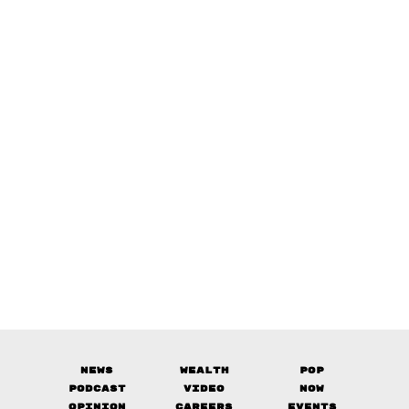
News
Wealth
Pop
Podcast
Video
Now
Opinion
Careers
Events