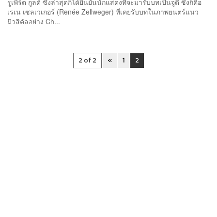
รูเพิร์ต กูลด์ ซึ่งล่าสุดก็ได้ยืนยันนักแสดงที่จะมารับบทเป็นจูดี้ ซึ่งก็คือ
เรเน เซลเวเกอร์ (Renée Zellweger) ที่เคยรับบทในภาพยนตร์แนว
มิวสิคัลอย่าง Ch...
2 of 2
«
1
2