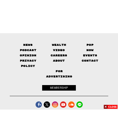
News
Wealth
Pop
Podcast
Video
Now
Opinion
Careers
Events
Privacy
About
Contact
Policy
FOR
ADVERTISING
MEMBERSHIP
© 2017-
2026
The Standard. All rights reserved.