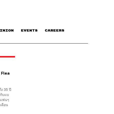
INION
EVENTS
CAREERS
้ Flea
ง 35 ปี
มกับแบ
ส์แฟนๆ
นเดือน