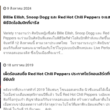
9 สิงหาคม 2024
Billie Eilish, Snoop Dogg และ Red Hot Chili Peppers จะแ
พิธีปิดโอลิมปิกที่ปารีส
Variety รายงานว่า ศิลปินหญิงชื่อดัง Billie Eilish, Snoop Dogg และ Red 
Peppers จะร่วมเป็นศิลปินที่แสดงในพิธีปิดกีฬาโอลิมปิกที่กำลังจะเกิดขึ้น
จันทร์ที่ 12 สิงหาคมนี้ ตามเวลาประเทศไทย ในรายงานระบุว่า ศิลปิน
อเมริกันทั้งสามคนจะมาพร้อมกับโชว์ในรูปแบบบันทึกเทปและ Live Perf
จากลอสแอนเจลิส ซึ่งเป็นเมืองที่จะมารั...
18 มกราคม 2019
เผ็ดร้อนสมชื่อ Red Hot Chili Peppers ประกาศโชว์คอนเสิร์ตที่
อียิปต์!
หลังจากที่ประกาศทัวร์ 2019 ให้แฟนๆ โซนออสเตรเลีย-นิวซีแลนด์ได้เนื้อ
ไปเมื่อช่วงเดือนพฤศจิกายนปีที่แล้ว วันนี้ Red Hot Chili Peppers วงอัลเท
ฟังก์ร็อกรุ่นเก๋า สัญชาติอเมริกันจากลอสแอนเจลิส สร้างความตื่นตาตื่นใจอ
เมื่อพวกเขาอัปเดตตารางทัวร์ล่าสุดว่าจะไปโชว์ที่มหาพีระมิดแห่งกีซา ป
อียิปต์ ในวันที่ 15 มีนาคม &nb...