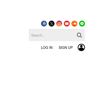
LOG IN
SIGN UP