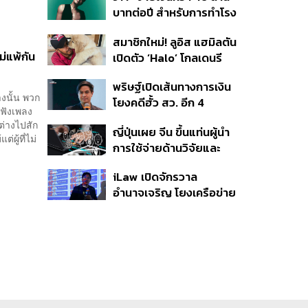
บาทต่อปี สำหรับการทำโรง
อาหารออร์แกนิกในบริษัท
สมาชิกใหม่! ลูอิส แฮมิลตัน
ม่แพ้กัน
เปิดตัว ‘Halo’ โกลเดนรี
ทรีฟเวอร์ตัวใหม่
พริษฐ์เปิดเส้นทางการเงิน
างนั้น พวก
โยงคดีฮั้ว สว. อีก 4
ฟังเพลง
จังหวัด พบ ส.อบจ.
ต่างไปสัก
ญี่ปุ่นเผย จีน ขึ้นแท่นผู้นำ
อำนาจเจริญโอนเงินให้เจ้า
ผู้ที่ไม่
การใช้จ่ายด้านวิจัยและ
หน้าที่ กกต. ฝ่ายสืบสวน
พัฒนาโลก กวาดสัดส่วน
iLaw เปิดจักรวาล
งานวิจัยถูกอ้างอิงสูงสุด
อำนาจเจริญ โยงเครือข่าย
แซงสหรัฐฯ
ผู้สมัคร สว. พร้อมตั้งข้อ
สังเกตลงสมัครตรง
คุณสมบัติหรือไม่