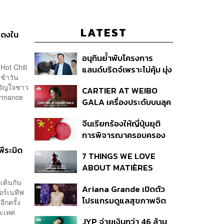
LATEST
สดงใน
อนุทินย้ำพับโครงการ
Hot Chili
แลนด์บริดจ์เพราะไม่คุ้ม มุ่ง
เช้าวัน
พัฒนา Missing Link
ขวัญใจชาว
CARTIER AT WEIBO
รองรับอ่าวไทย-อันดามัน
ormance
GALA เครื่องประดับบนลุค
พรมแดงของแขกคน
จีนเรียกร้องให้ญี่ปุ่นยุติ
สำคัญ
การพิจารณาครอบครอง
อาวุธนิวเคลียร์
พีระมิด
7 THINGS WE LOVE
ABOUT MATIÈRES
FÉCALES
เต้นกัน
Ariana Grande เปิดตัว
อร์เนทีฟ
โปรแกรมดูแลสุขภาพจิต
ีกครั้ง
สำหรับคนในอุตสาหกรรม
ระเทศ
JYP จ่ายเงินกว่า 46 ล้าน
ดนตรี