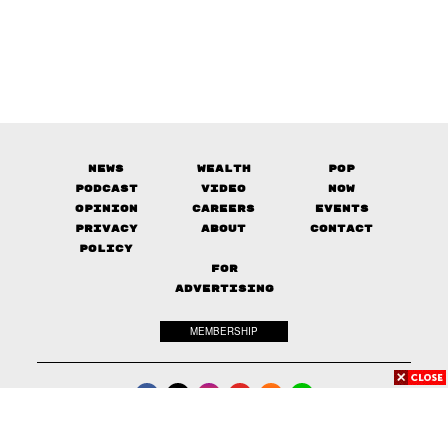
News
Wealth
Pop
Podcast
Video
Now
Opinion
Careers
Events
Privacy
About
Contact
Policy
FOR
ADVERTISING
MEMBERSHIP
© 2017-
2026
The Standard. All rights reserved.