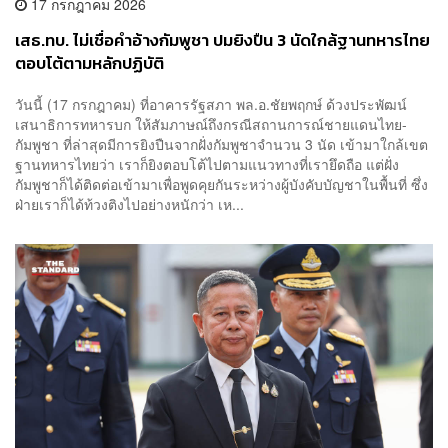
17 กรกฎาคม 2026
เสธ.ทบ. ไม่เชื่อคำอ้างกัมพูชา ปมยิงปืน 3 นัดใกล้ฐานทหารไทย
ตอบโต้ตามหลักปฏิบัติ
วันนี้ (17 กรกฎาคม) ที่อาคารรัฐสภา พล.อ.ชัยพฤกษ์ ด้วงประพัฒน์
เสนาธิการทหารบก ให้สัมภาษณ์ถึงกรณีสถานการณ์ชายแดนไทย-
กัมพูชา ที่ล่าสุดมีการยิงปืนจากฝั่งกัมพูชาจำนวน 3 นัด เข้ามาใกล้เขต
ฐานทหารไทยว่า เราก็ยิงตอบโต้ไปตามแนวทางที่เรายึดถือ แต่ฝั่ง
กัมพูชาก็ได้ติดต่อเข้ามาเพื่อพูดคุยกันระหว่างผู้บังคับบัญชาในพื้นที่ ซึ่ง
ฝ่ายเราก็ได้ท้วงติงไปอย่างหนักว่า เห...