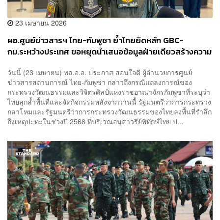
23 เมษายน 2026
ผอ.ศูนย์ข่าวสารฯ ไทย-กัมพูชา ย้ำไทยยึดหลัก GBC-
กม.ระหว่างประเทศ ขอหยุดนำเสนอข้อมูลฝ่ายเดียวสร้างความ
เข้าใจผิด
วันนี้ (23 เมษายน) พล.อ.อ. ประภาส สอนใจดี ผู้อำนวยการศูนย์
ข่าวสารสถานการณ์ ไทย-กัมพูชา กล่าวถึงกรณีแถลงการณ์ของ
กระทรวงวัฒนธรรมและวิจิตรศิลป์แห่งราชอาณาจักรกัมพูชาที่ระบุว่า
ไทยลุกล้ำพื้นที่และจัดกิจกรรมหลังจากวานนี้ รัฐมนตรีว่าการกระทรวง
กลาโหมและรัฐมนตรีว่าการกระทรวงวัฒนธรรมของไทยลงพื้นที่รำลึก
ถึงเหตุปะทะในช่วงปี 2568 ที่บริเวณอนุสาวรีย์พิทักษ์ไทย ป...