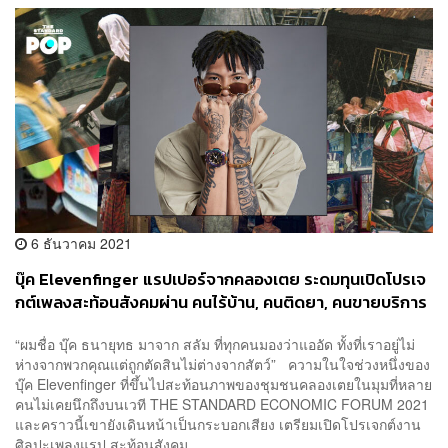
6 ธันวาคม 2021
บุ๊ค Elevenfinger แรปเปอร์จากคลองเตย ระดมทุนเปิดโปรเจ
กต์เพลงสะท้อนสังคมผ่าน คนไร้บ้าน, คนติดยา, คนขายบริการ
และนักการเมือง ฯลฯ
“ผมชื่อ บุ๊ค ธนายุทธ มาจาก สลัม ที่ทุกคนมองว่าแออัด ทั้งที่เราอยู่ไม่
ห่างจากพวกคุณแต่ถูกตัดสินไม่ต่างจากสัตว์” ความในใจช่วงหนึ่งของ
บุ๊ค Elevenfinger ที่ขึ้นไปสะท้อนภาพของชุมชนคลองเตยในมุมที่หลาย
คนไม่เคยนึกถึงบนเวที THE STANDARD ECONOMIC FORUM 2021
และคราวนี้เขายังเดินหน้าเป็นกระบอกเสียง เตรียมเปิดโปรเจกต์งาน
ศิลปะเพลงแรป สะท้อนสังคม...