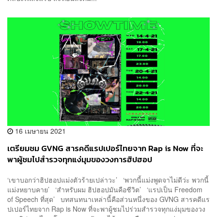
16 เมษายน 2021
เตรียมชม GVNG สารคดีแรปเปอร์ไทยจาก Rap is Now ที่จะ
พาผู้ชมไปสำรวจทุกแง่มุมของวงการฮิปฮอป
‘เขาบอกว่าฮิปฮอปแม่งตัวร้ายเปล่าวะ’ ‘พวกนี้แม่งพูดจาไม่ดีว่ะ พวกนี้
แม่งหยาบคาย’ ‘สำหรับผม ฮิปฮอปมันคือชีวิต’ ‘แรปเป็น Freedom
of Speech ที่สุด’ บทสนทนาเหล่านี้คือส่วนหนึ่งของ GVNG สารคดีแร
ปเปอร์ไทยจาก Rap is Now ที่จะพาผู้ชมไปร่วมสำรวจทุกแง่มุมของวง