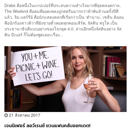
Drake คือหนึ่งในแรปเปอร์ที่ประสบความสำเร็จมากที่สุดตลอดกาล,
The Weeknd คือคนที่ยอดเพลงถูกสตรีมมากกว่าห้าพันล้านครั้งปีที่
แล้ว, จิม แคร์รีย์ คือนักแสดงตลกที่เรียกว่าเป็น ‘ตำนาน’, เซลีน ดิออน
คือนักร้องสาวดิวาที่ยังขายตั๋วหมดทุกคอนเสิร์ต, จัสติน ทรูโด เป็น
ประธานาธิบดีแบบอย่างของโลกยุค 4.0, ส่วนอีกหนึ่งจัสตินอย่าง จัส
ติน บีเบอร์ ก็ไม่ต้องพูดเยอะเรื่อง...
21 สิงหาคม 2017
เจนนิเฟอร์ ลอว์เรนซ์ ชวนแฟนคลับออกเดต!