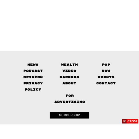
News
Wealth
Pop
Podcast
Video
Now
Opinion
Careers
Events
Privacy
About
Contact
Policy
FOR
ADVERTISING
MEMBERSHIP