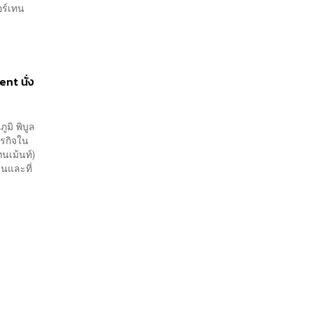
อร์เทน
nt นั่ง
มิ พิบูล
ุรกิจใน
ทนเม้นท์)
วนและที่