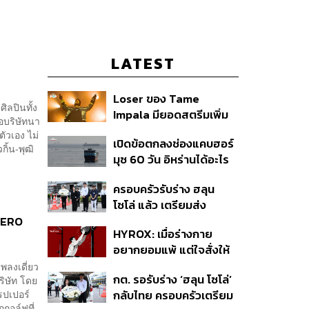
LATEST
Loser ของ Tame
ิลปินทั้ง
Impala มียอดสตรีมเพิ่ม
่อบริษัทนา
ขึ้น 456% หลังถูกใช้
ตัวเอง ไม่
เปิดข้อตกลงช่องแคบฮอร์
ประกอบ Spider-Man
กิ้น-พุฒิ
มุซ 60 วัน อิหร่านได้อะไร
ทำไมสหรัฐฯ ถึงยอม
ครอบครัวรับร่าง ฮลุน
โซโล่ แล้ว เตรียมส่ง
ชันสูตรหาสาเหตุการเสีย
.HERO
HYROX: เมื่อร่างกาย
ชีวิต
อยากยอมแพ้ แต่ใจสั่งให้
ไปต่อ นี่คือบททดสอบ
พลงเดี่ยว
กต. รอรับร่าง ‘ฮลุน โซโล่’
ริษัท โดย
Self-Commitment ที่น่า
รปเปอร์
กลับไทย ครอบครัวเตรียม
ลอง
กอล์ฟที่