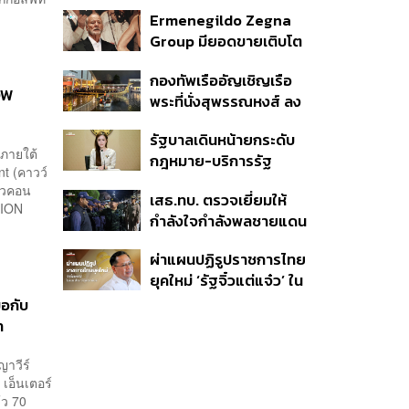
ชันสูตรสาเหตุการเสียชีวิต
Ermenegildo Zegna
Group มียอดขายเติบโต
ขึ้น 10.3% ในไตรมาสที่ 2
กองทัพเรืออัญเชิญเรือ
ของปีนี้
OW
พระที่นั่งสุพรรณหงส์ ลง
น้ำซ้อมฝีพายเตรียมขบวน
รัฐบาลเดินหน้ายกระดับ
พยุหยาตราทางชลมารค ปี
งภายใต้
กฎหมาย-บริการรัฐ
2569
nt (คาวว์
คุ้มครองสิทธิผู้มีความ
ตัวคอน
เสธ.ทบ. ตรวจเยี่ยมให้
หลากหลายทางเพศ ดัน
SION
กำลังใจกำลังพลชายแดน
ความเท่าเทียมตั้งแต่
ใต้ ย้ำไม่ประมาท เดินหน้า
หลักสูตรในห้องเรียนถึงที่
ผ่าแผนปฏิรูปราชการไทย
รักษาความสงบ-สร้าง
ทำงาน
ยุคใหม่ ‘รัฐจิ๋วแต่แจ๋ว’ ใน
สันติสุข
แบบ ปกรณ์ นิลประพันธ์
ือกับ
ท
ญาวีร์
 เอ็นเตอร์
้ว 70