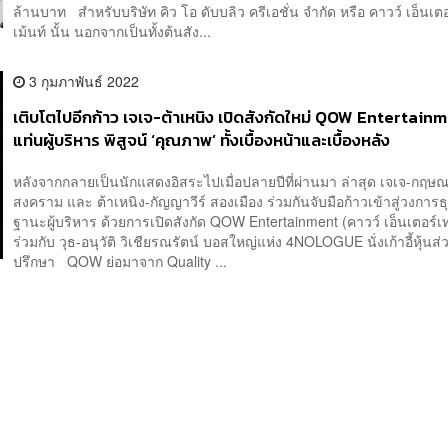
ล้านบาท สำหรับบริษัท คิว โอ ดับบลิว ครีเอชั่น จำกัด หรือ คาวว์ เอ็นเต
เม้นท์ นั้น นอกจากเป็นทั้งต้นสัง...
3 กุมภาพันธ์ 2022
เติบโตไปอีกก้าว เจเจ-ต้าเหนิง เปิดสังกัดใหม่ QOW Entertainme
แท่นผู้บริหาร พิสูจน์ ‘คุณภาพ’ ทั้งเบื้องหน้าและเบื้องหลัง
หลังจากกลายเป็นนักแสดงอิสระไปเมื่อปลายปีที่ผ่านมา ล่าสุด เจเจ-กฤษณภู
สงคราม และ ต้าเหนิง-กัญญาวีร์ สองเมือง ร่วมกันจับมือก้าวเข้าสู่วงการธ
ฐานะผู้บริหาร ด้วยการเปิดสังกัด QOW Entertainment (คาวว์ เอ็นเตอร์เ
ร่วมกับ วุธ-อนุวัติ วิเชียรณรัตน์ บอสใหญ่แห่ง 4NOLOGUE นั่งเก้าอี้หุ้นส่
ปรึกษา QOW ย่อมาจาก Quality ...