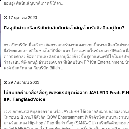
ยอนอู) ศิลปินสัญชาติเกาหลีใต้จา...
17 ตุลาคม 2023
ปัจจุบันค่ายหรือบริษัทต้นสังกัดยังสำคัญสำหรับศิลปินอยู่ไหม?
การเปิดบริษัทเพื่อบริหารจัดการและรับงานเองกลายเป็นทางเลือกใหม่ของศ
ฝั่งไทยและเกาหลีในช่วงไม่กี่ปีที่ผ่านมา โดยเฉพาะในช่วงกลางปีที่แล้วเมื
ดาวปิดตัวลง ก็มีดาราและศิลปินอายุน้อยก้าวขึ้นสู่ตำแหน่งซีอีโอในบริษัท
ว่าจะเป็น พีพี-กฤษฏ์ อำนวยเดชกร ที่เปิดบริษัท PP Krit Entertainment, บิว
พงศ์ อัสสรัตนกุล กับบริษัท Billkin ...
29 กันยายน 2023
ไม่สนิทอย่ามาสั่ง! สั่งกู เพลงแรปสุดตึงจาก JAYLERR Feat. F
และ TangBadVoice
เจเจ-กฤษณภูมิ พิบูลสงคราม หรือ JAYLERR ได้เวลากลับมาปล่อยผลงานเ
ในรอบ 2 ปี ภายใต้สังกัด QOW Entertainment ที่เจ้าตัวนั่งแท่นประธานบ
มาพร้อมเพลง Hip-Hop / Rap ชื่อว่า สั่งกู (SANG-GU) เสริมทัพด้วยสองแ
กอล์ฟ F.HERO และ ตั้ง TangBadVoice จุดเริ่มต้นเนื้อเพลงสุดตึงมาจาก