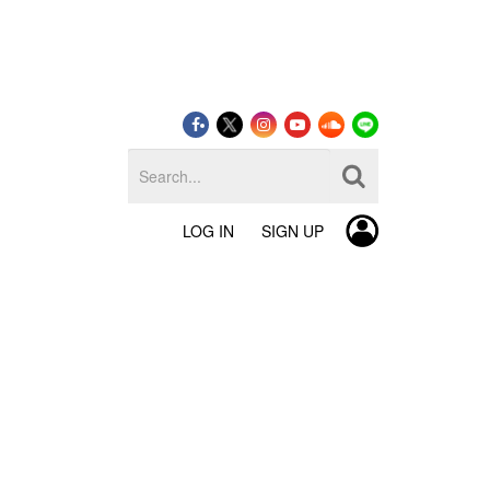
LOG IN
SIGN UP