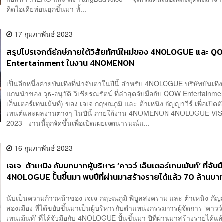
คิดไอเดียท่อนฮุกขึ้นมา ทั้...
17 กุมภาพันธ์ 2023
สรุปโปรเจกต์ยักษ์ภายใต้วิสัยทัศน์ใหม่ของ 4NOLOGUE และ Q
Entertainment ในงาน 4NOMENON
เป็นอีกหนึ่งค่ายบันเทิงที่น่าจับตาในปีนี้ สำหรับ 4NOLOGUE บริษัทบันเทิ
แกนนำของ วุธ-อนุวัติ วิเชียรณรัตน์ ที่ล่าสุดจับมือกับ QOW Entertainme
เอ็นเตอร์เทนเม้นท์) ของ เจเจ กฤษณภูมิ และ ต้าเหนิง กัญญาวีร์ เพื่อเปิด
เทนต์และผลงานต่างๆ ในปีนี้ ภายใต้งาน 4NOMENON 4NOLOGUE VI
2023 งานนี้ถูกจัดขึ้นเพื่อเปิดเผยเจตนารมณ์แ...
16 กุมภาพันธ์ 2023
เจเจ-ต้าเหนิง กับบทบาทผู้บริหาร ‘คาวว์ เอ็นเตอร์เทนเม้นท์’ ที่จับม
4NOLOGUE ปั้นขึ้นมา พบปีที่ผ่านมาสร้างรายได้แล้ว 70 ล้านบา
นับเป็นความก้าวหน้าของ เจเจ-กฤษณภูมิ พิบูลสงคราม และ ต้าเหนิง-กัญ
สองเมือง ที่ได้ขยับขึ้นมาเป็นผู้บริหารกับตำแหน่งกรรมการผู้จัดการ ‘คาวว์
เทนเม้นท์’ ที่ได้จับมือกับ 4NOLOGUE ปั้นขึ้นมา ปีที่ผ่านมาสร้างรายได้แล