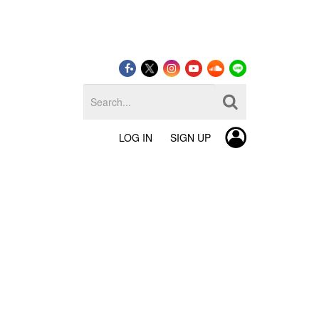
LOG IN
SIGN UP