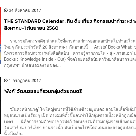
24 สิงหาคม 2017
THE STANDARD Calendar: กิน ดื่ม เที่ยว กิจกรรมน่าทำระหว่างว
สิงหาคม-1 กันยายน 2560
รวบรวมกิจกรรมดีๆ น่าสนใจที่ควรค่าแก่การออกนอกบ้านไปทำอะไรส
ใหม่ๆ กันประจำวันที่ 26 สิงหาคม-1 กันยายนนี้ Artists’ Books What: 
นิทรรศการศิลปกรรม ‘หนังสือศิลปิน : ความรู้จากภายใน - สู่ - ภายนอก’ (A
Books : Knowledge Inside - Out) ที่จัดโดยหอศิลป์มหาวิทยาศิลปากรแล
กรุงเทพฯ นำเสนอผลงานของ...
1 กรกฎาคม 2017
‘พังก์’ วัฒนธรรมที่รวมกลุ่มด้วยดนตรี
‘มันคงหนักน่าดู’ โซ่ใหญ่ขนาดที่ใช้ล่ามช้างอยู่บนคอ สวมใส่เสื้อที่เต็ม
หมุดหนามเป็นร้อยๆ เม็ด ทรงผมที่ตั้งขึ้นจนทำให้กลุ่มชายเบื้องหน้าดูเหมื
เมตร นี่คือการรวมตัวของชาวพังก์ วัฒนธรรมที่รวมกลุ่มจากเสียงดนต
วันเสาร์ ณ บาร์เล็กๆ ย่านรางน้ำ มันเป็นอะไรที่โดดเด่นและอาจดูแปลก
นี้ สไตล์ก...