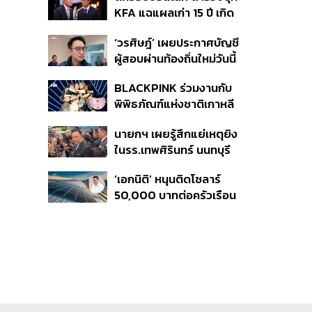
เกิดเหตุ
KFA แฉแผลเก่า 15 ปี เกิด
อะไรขึ้นกับฟุตบอล
‘วรศิษฎ์’ เผยประกาศบัญชี
เกาหลีใต้?
ผู้สอบผ่านท้องถิ่นใหม่วันนี้
วางไทม์ไลน์บรรจุแทน
BLACKPINK ร่วมงานกับ
5,925 ราย เริ่ม ต.ค.
พิพิธภัณฑ์แห่งชาติเกาหลี
ปล่อยคอลเล็กชันครบรอบ
นายกฯ เผยรู้สึกแย่เหตุยิง
10 ปีการเดบิวต์
ในรร.เทพศิรินทร์ นนทบุรี
เสียใจกับผู้เสียชีวิต ชี้เป็น
‘เอกนิติ’ หนุนติดโซลาร์
เหตุรัฐไม่ต่อใบอนุญาตพก
50,000 บาทต่อครัวเรือน
พา-ครอบครองปืน
พร้อมดึง ‘ออมสิน-ธอส.’
ปล่อยกู้ดอกเบี้ยต่ำ เร่ง
ออกโครงการภายใน 1
เดือน