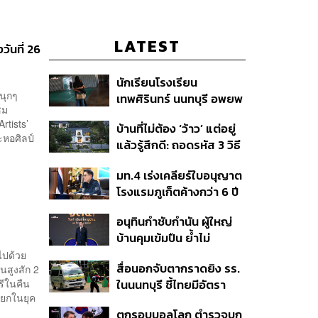
LATEST
ันที่ 26
นักเรียนโรงเรียน
นุกๆ
เทพศิรินทร์ นนทบุรี อพยพ
ชม
เข้ายังพื้นที่ปลอดภัย
rtists’
บ้านที่ไม่ต้อง ‘ว้าว’ แต่อยู่
ชั่วคราว หลังเหตุใช้อาวุธ
ะหอศิลป์
แล้วรู้สึกดี: ถอดรหัส 3 วิธี
ปืนภายในโรงเรียน
คิด Sansiri WELL เพื่อ
คลี่คลาย
มท.4 เร่งเคลียร์ใบอนุญาต
Well-Being ในทุกวัน
โรงแรมภูเก็ตค้างกว่า 6 ปี
ตั้งเป้าจบ ก.ย. ยกเป็น
อนุทินกำชับกำนัน ผู้ใหญ่
โมเดลแก้ทั้งประเทศ
บ้านคุมเข้มปืน ย้ำไม่
อนุญาตประชาชน-ขรก.ไร้
ไปด้วย
สื่อนอกจับตากราดยิง รร.
อนสูงสัก 2
หน้าที่พกปืนออกนอก
รีในคืน
ในนนทบุรี ชี้ไทยมีอัตรา
เคหสถาน หวั่นพฤติกรรม
แยกในยุค
ครอบครองปืนสูงในระดับ
ลอกเลียนแบบ จ่อลงพื้นที่
ตกรอบบอลโลก ตำรวจบุก
ต้นของภูมิภาค