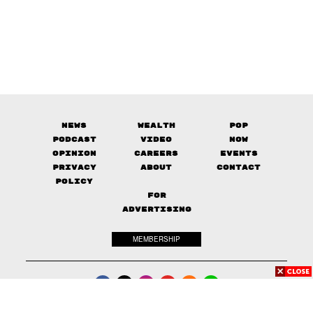
News
Wealth
Pop
Podcast
Video
Now
Opinion
Careers
Events
Privacy
About
Contact
Policy
FOR
ADVERTISING
MEMBERSHIP
© 2017-
2026
The Standard. All rights reserved.