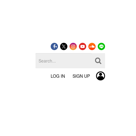
LOG IN
SIGN UP