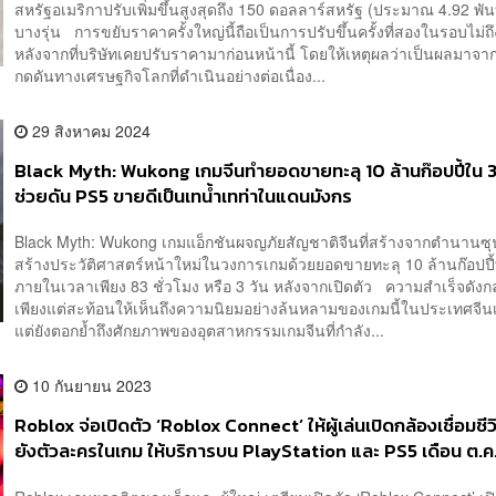
สหรัฐอเมริกาปรับเพิ่มขึ้นสูงสุดถึง 150 ดอลลาร์สหรัฐ (ประมาณ 4.92 พั
บางรุ่น การขยับราคาครั้งใหญ่นี้ถือเป็นการปรับขึ้นครั้งที่สองในรอบไม่ถึง
หลังจากที่บริษัทเคยปรับราคามาก่อนหน้านี้ โดยให้เหตุผลว่าเป็นผลมาจ
กดดันทางเศรษฐกิจโลกที่ดำเนินอย่างต่อเนื่อง...
29 สิงหาคม 2024
Black Myth: Wukong เกมจีนทำยอดขายทะลุ 10 ล้านก๊อปปี้ใน 3
ช่วยดัน PS5 ขายดีเป็นเทน้ำเทท่าในแดนมังกร
Black Myth: Wukong เกมแอ็กชันผจญภัยสัญชาติจีนที่สร้างจากตำนานซ
สร้างประวัติศาสตร์หน้าใหม่ในวงการเกมด้วยยอดขายทะลุ 10 ล้านก๊อปปี้
ภายในเวลาเพียง 83 ชั่วโมง หรือ 3 วัน หลังจากเปิดตัว ความสำเร็จดังกล
เพียงแต่สะท้อนให้เห็นถึงความนิยมอย่างล้นหลามของเกมนี้ในประเทศจีนเท
แต่ยังตอกย้ำถึงศักยภาพของอุตสาหกรรมเกมจีนที่กำลัง...
10 กันยายน 2023
Roblox จ่อเปิดตัว ‘Roblox Connect’ ให้ผู้เล่นเปิดกล้องเชื่อมชี
ยังตัวละครในเกม ให้บริการบน PlayStation และ PS5 เดือน ต.ค. 