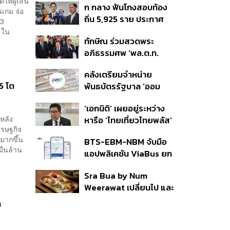
ให้ผู้เล่น
ก กลาง ฟันโกงสอบท้อง
350’ เสริมความมั่นคง
เกม จ่อ
ถิ่น 5,925 ราย ประกาศ
ชายแดน
023
บัญชีใหม่ 7 ส.ค. ส่วน 97
ะใน
ทักษิณ ร่วมสวดพระ
ราย รอ ป.ป.ช. ขีดเส้นแล้ว
อภิธรรมศพ ‘พล.ต.ท.
เสร็จ 31 ส.ค.
ผ่อน’ บิดา ‘พักตร์พิไล ทวี
คลังเตรียมจำหน่าย
สิน’ สิริอายุ 103 ปี แกนนำ
5 โต
พันธบัตรรัฐบาล ‘ออม
เพื่อไทย-บุคคลหลาก
พลัส’ รอบถัดไป เร็วสุด 4
วงการร่วมอาลัย
‘เอกนิติ’ เผยอยู่ระหว่าง
ก.ย.นี้ อาจเพิ่มสัดส่วนการ
หลัง
หารือ ‘ไทยเที่ยวไทยพลัส’
ขายแบบ Small Lot First
ศรษฐกิจ
มีสิทธิใช้งบจากเงินกู้ 4
มากขึ้น
ด้มากขึ้น
BTS-EBM-NBM จับมือ
แสนล้าน มั่นใจงบต่อ ‘ไทย
ื่นล้าน
แอปพลิเคชัน ViaBus ยก
ช่วยไทย พลัส’ เฟส 2 มี
ระดับการติดตามตำแหน่ง
เพียงพอ
Sra Bua by Num
รถไฟฟ้า 3 สายแบบเรียล
Weerawat เปลี่ยนไป และ
ไทม์
นี่คือเหตุผลที่เราควรกลับ
ต
ไปอีกครั้ง