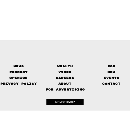
News
Wealth
Pop
Podcast
Video
Now
Opinion
Careers
Events
Privacy Policy
About
Contact
FOR ADVERTISING
MEMBERSHIP