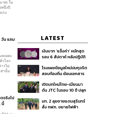
นบาท) ใน
หนึ่งปี
ากแรง
LATEST
 วัน แถม
เงินบาท ‘แข็งค่า’ หนักสุด
ุนหงอคง
รอบ 6 สัปดาห์ หลังปฏิบัติ
ทั่วโลก
การแทรกแซงเยนของ
่าวไม่
โรมเผยข้อมูลใหม่ปมทุจริต
สหรัฐฯ-ญี่ปุ่น Standard
่านั้น
สอบท้องถิ่น ย้อนเอกสาร
Chartered เปิดเป้าสิ้นปีนี้
ประชุมปี 2567 พบชื่อ
จ่อแข็งต่อแตะ 32.50 บาท
เปิดบทใหม่ไทย-เมียนมา
อนุทิน จ่อสอบต่อเอี่ยว
ต่อดอลลาร์
ดัน JTC ในรอบ 10 ปี ปลุก
ตัดตอน ม.บูรพา หรือไม่
‘เส้นเลือดใหญ่’ ค้า
วิตจริงไป
มท. 2 ลุยชายแดนสุรินทร์
ชายแดน ท่าเรือน้ำลึก
นี้
สั่ง กฟภ. ขยายไฟฟ้า
ทวาย
‘ปราสาทตาควาย–เนิน