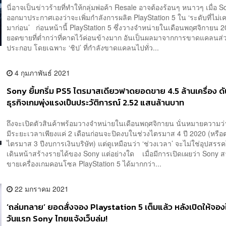
นี่อาจเป็นข่าวร้ายที่ทำให้กลุ่มพ่อค้า Resale อาจต้องร้อนๆ หนาวๆ เมื่อ S
ออกมาประกาศเองว่าจะเพิ่มกำลังการผลิต PlayStation 5 ใน ‘ระดับที่ไม่เ
มาก่อน’ ก่อนหน้านี้ PlayStation 5 ซึ่งวางจำหน่ายในเดือนพฤศจิกายน 20
ยอดขายที่ต่ำกว่าที่คาดไว้ค่อนข้างมาก อันเป็นผลมาจากการขาดแคลนส่
ประกอบ โดยเฉพาะ ‘ชิป’ ที่กำลังขาดแคลนไปทั่ว...
4 กุมภาพันธ์ 2021
Sony ยิ้มกริ่ม PS5 ไตรมาสเดียวฟาดยอดขาย 4.5 ล้านเครื่อง ดั
ธุรกิจเกมพุ่งแรงเป็นประวัติการณ์ 2.52 แสนล้านบาท
ถึงจะเปิดตัวสินค้าพร้อมวางจำหน่ายในเดือนพฤศจิกายน นั่นหมายความว
มีระยะเวลาเพียงแค่ 2 เดือนก่อนจะปิดงบในช่วงไตรมาส 4 ปี 2020 (หรือ
ไตรมาส 3 ปีงบการเงินบริษัท) แต่ดูเหมือนว่า ‘ช่วงเวลา’ จะไม่ใช่อุปสร
เดินหน้าสร้างรายได้ของ Sony แต่อย่างใด เมื่อมีการเปิดเผยว่า Sony 
ขายเครื่องเกมคอนโซล PlayStation 5 ได้มากกว่า...
22 มกราคม 2021
‘ถล่มทลาย’ ยอดสั่งจอง Playstation 5 เต็มแล้ว หลังเปิดให้จอ
วันแรก Sony ไทยแจ้งเว็บล่ม!