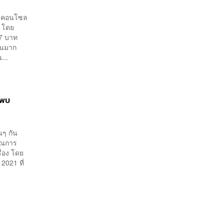
เกมคอนโซล
ว โดย
97 บาท
กันมาก
...
ะพบ
นๆ กัน
มาณการ
ื่อง โดย
2021 ที่