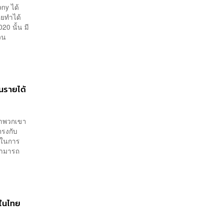
ony ได้
คยทำได้
20 นั้น มี
วน
นรายได้
่าพวกเขา
ตรงกับ
รคในการ
สามารถ
งในไทย