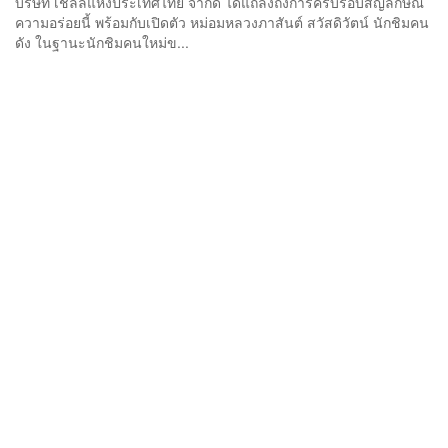
บริษัท เชลล์แห่งประเทศไทย จำกัด ได้แถลงถึงการครบรอบสัญลักษณ์
ความอร่อยนี้ พร้อมกับเปิดตัว หม่อมหลวงภาสันต์ สวัสดิวัตน์ นักชิมคน
ดัง ในฐานะนักชิมคนใหม่ข...