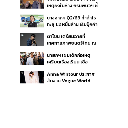
สิกวิดีโอ
เหตุยิงในห้าง กรมพินิจฯ ชี้
ประพฤติดี-รับการรักษาต่อ
บางจากฯ Q2/69 ทำกำไร
เนื่อง ประเมินปล่อยตัว
ทะลุ 1.2 หมื่นล้าน เริ่มบุ๊กกำ
ไร ‘SAF’ เชิงพาณิชย์ครั้ง
ตาโขน เตรียมฉายที่
แรก หนุนรายได้ครึ่งปีทะลุ
เทศกาลภาพยนตร์ไทย ณ
3.2 แสนล้าน
ประเทศบราซิล
นายกฯ เผยเด็กก่อเหตุ
เครียดเรื่องเรียน เชื่อ
เตรียมการเป็นขั้นตอน ชี้มี
Anna Wintour ประกาศ
กระสุนอีกกว่า 30 นัด หาก
จัดงาน Vogue World
ไม่จบชีวิตตัวเองอาจสูญ
2027 ที่ซานฟรานซิสโก
เสียเพิ่ม