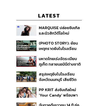
LATEST
MARQUISE ปล่อยซิงเกิล
และมิวสิกวิดีโอใหม่
IRONIC ที่เสียดสีความ
(PHOTO STORY): ย้อน
สัมพันธ์สุด Toxic
เหตุกราดยิงในโรงเรียน
ต่างประเทศ ที่ผู้ก่อเหตุเป็น
มหาดไทยเร่งจัดระเบียบ
นักเรียน
ภูเก็ต ทลายนอมินีต่างชาติ
คุมเจ็ตสกี สางบริษัทฮุบ
สรุปเหตุยิงในโรงเรียน
ที่ดิน เคลียร์ใบอนุญาต
จังหวัดนนทบุรี เสียชีวิต
โรงแรมค้าง 7 ปี
รวม 8 ราย โฆษก ตร. เผย
PP KRIT ส่งซิงเกิลใหม่
ปมค้นประวัติคดีกราดยิงที่
‘Your Candy’ พร้อมพา
สหรัฐฯ
ต้าเหนิง และ ณิชา ร่วมมิว
จับตาคดีเยาวชน 14 ปี ก่อ