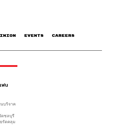
INION
EVENTS
CAREERS
นแฟน
ุนบริจาค
วัดชลบุรี
ยรัดคลุม