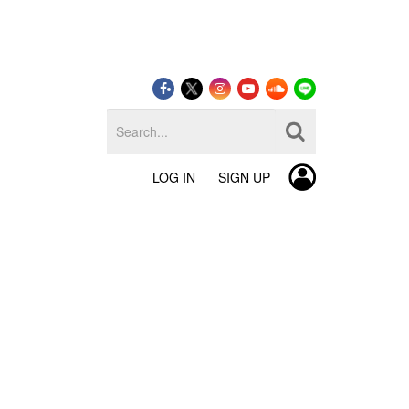
LOG IN
SIGN UP