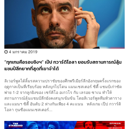
4 มกราคม 2019
“ทุกเกมคือรอบชิงฯ” เป๊ป กวาร์ดิโอลา ยอมรับสถานการณ์ลุ้น
แชมป์ลีกยากที่สุดที่เขาจำได้
ลิเวอร์พูลได้ลิ้มรสความปราชัยของศึกพรีเมียร์ลีกอังกฤษครั้งแรกของ
ฤดูกาลเป็นที่เรียบร้อย หลังบุกไปโดน แมนเชสเตอร์ ซิตี้ แชมป์เก่าซัด
พ่าย 1-2 จากลูกยิงของ เซร์คิโอ อเกวโร กับ เลรอย ซาเน ทำให้
สถานการณ์ลุ้นแชมป์ลีกยังคงสนุกเข้มข้น โดยลิเวอร์พูลทีมหัวตาราง
และแมนฯ ซิตี้ อันดับ 2 ห่างกันเพียง 4 คะแนน หลังเกม เป๊ป กวาร์ดิ
โอลา กุนซือแมนเชสเตอร์...