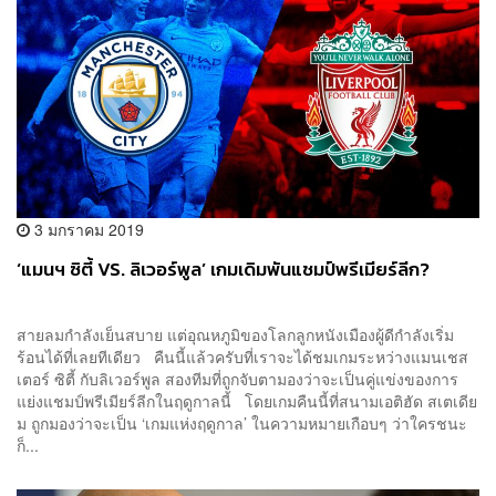
3 มกราคม 2019
‘แมนฯ ซิตี้ VS. ลิเวอร์พูล’ เกมเดิมพันแชมป์พรีเมียร์ลีก?
สายลมกำลังเย็นสบาย แต่อุณหภูมิของโลกลูกหนังเมืองผู้ดีกำลังเริ่ม
ร้อนได้ที่เลยทีเดียว คืนนี้แล้วครับที่เราจะได้ชมเกมระหว่างแมนเชส
เตอร์ ซิตี้ กับลิเวอร์พูล สองทีมที่ถูกจับตามองว่าจะเป็นคู่แข่งของการ
แย่งแชมป์พรีเมียร์ลีกในฤดูกาลนี้ โดยเกมคืนนี้ที่สนามเอติฮัด สเตเดีย
ม ถูกมองว่าจะเป็น ‘เกมแห่งฤดูกาล’ ในความหมายเกือบๆ ว่าใครชนะ
ก็...