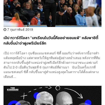
7 กุมภาพันธ์ 2019
เป๊ป กวาร์ดิโอลา “บทเรียนในวันนี้คืออย่ายอมแพ้” หลังพาซิตี้
กลับขึ้นนำจ่าฝูงพรีเมียร์ลีก
เป๊ป กวาร์ดิโอลา กุนซือแมนเชสเตอร์ ซิตี้ ยอมรับว่าหลังจากนี้อาจทำ
แต้มหลุดมือบ้าง แต่คาดหวังให้ลูกทีมต่อสู้อย่างสม่ำเสมอ หลังจากที่ทีม
สามารถกลับขึ้นสู่ตำแหน่งจ่าฝูงพรีเมียร์ลีกด้วยการเอาชนะเอฟเวอร์
ตันไป 2-0 เมื่อคืนวันพุธที่ 6 กุมภาพันธ์ที่ผ่านมา นับเป็นครั้งแรกที่
แมนเชสเตอร์ ซิตี้ กลับขึ้นมาสู่ตำแหน่งสูงสุดในตารางได้ตั้งแต่กลาง
เดือนธั...