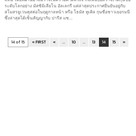
ระดับโลกอย่าง มัสซิมิเลียโน อัลเลกรี แต่ล่าสุดประกาศยืนยันอยู่กับ
สโมสรยูเวนตุสต่อในฤดูกาลหน้า หรือ โธมัส ทูเคิล กุนซือชาวเยอรมนี
ซึ่งล่าสุดได้เซ็นสัญญากับ ปารีส แซ...
14 of 15
« FIRST
«
...
10
...
13
14
15
»