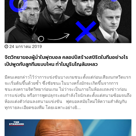
24 มกราคม 2019
จิตวิทยาของผู้นำในฟุตบอล คลอปป์สร้างสปิริตในทีมอย่างไร
เป๊ปพูดกับลูกทีมแบบไหน ทำไมมูรินโญล้มเหลว
มีคนเคยกล่าวไว้ว่าการแข่งขันบางเกมชนะตั้งแต่ก่อนเสียงนกหวีดแรก
จะเริ่มต้นขึ้นด้วยซ้ำ ซึ่งชัยชนะในบางครั้งมักจะเกิดขึ้นจากการ
ชนะสงครามจิตวิทยาก่อนเกม ไม่ว่าจะเป็นภายในห้องแถลงข่าวก่อน
การแข่งขัน หรือการพูดปลุกระดมกำลังใจนักเตะตั้งแต่สนามซ้อมจนถึง
ห้องแต่งตัวก่อนลงสนามแข่งขัน ฟุตบอลสมัยใหม่ให้ความสำคัญกับ
ทุกรายละเอียดของทีม โดยเฉพาะอย่างยิ...