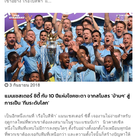
เขาอย่าง ‘เรือใบสีฟ้า’ แ...
3 กันยายน 2018
แมนเชสเตอร์ ซิตี้ กับ 10 ปีแห่งโชคชะตา จากสโมสร ‘บ้านๆ’ สู่
การเป็น ‘ทีมระดับโลก’
เป็นอีกหนึ่งเกมที่ ‘เรือใบสีฟ้า’ แมนเชสเตอร์ ซิตี้ เจองานไม่ง่ายสำหรับ
ฤดูกาลใหม่ที่พวกเขาต้องลงสนามในฐานะแชมป์เก่า นิวคาสเซิล
หนึ่งในทีมที่แทบไม่มีการลงทุนใดๆ ตั้งรับอย่างตั้งอกตั้งใจเหมือนทุกนัด
ที่พวกเขาต้องเจอกับทีมที่เหนือกว่า และความตั้งใจนั้นก็สร้างปัญหาให้