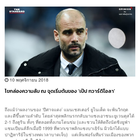
10 พฤศจิกายน 2018
ไขกล่องความลับ ณ จุดเริ่มต้นของ ‘เป๊ป กวาร์ดิโอลา’
ถึงแม้ว่าผลงานของ ‘ปีศาจแดง’ แมนเชสเตอร์ ยูไนเต็ด จะพ้นวิกฤต
และดีขึ้นตามลำดับ โดยล่าสุดพลิกนรกกลับมาแซงเอาชนะยูเวนตุสได้
2-1 ถึงตูริน ทั้งๆ ที่ตลอดทั้งเกมโดนข่ม (และชวนให้คิดถึงนัดชิงยูฟ่า
แชมเปียนส์ลีกเมื่อปี 1999 ที่พวกเขาพลิกแซงบาเยิร์น มิวนิกได้แบบ
ปาฏิหาริย์ในช่วงทดเวลาบาดเจ็บ) แต่เห็นฟอร์มทีมร่วมเมืองของพวก