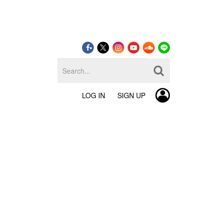
LOG IN
SIGN UP