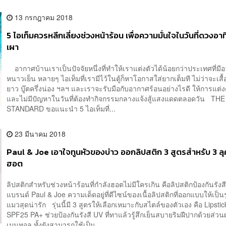
13 กรกฎาคม 2018
5 ไอเท็มควรหลีกเลี่ยงช่วงหน้าร้อน เพื่อความมั่นใจในวันที่ดวงอ
เผา
อากาศบ้านเราเป็นปัจจัยหนึ่งที่ทำให้เราแต่งตัวได้น้อยกว่าประเทศที่มี
หนาวเย็น หลายๆ ไอเท็มที่เรามีไว้ในตู้ก็หาโอกาสใส่ยากเต็มที ไม่ว่าจะเสื้
ยาว บู๊ตครึ่งน่อง ฯลฯ และเราจะรับมือกับอากาศร้อนอย่างไรดี ให้การแต่งต
และไม่มีปัญหาในวันที่ต้องทำกิจกรรมกลางแจ้งสู้แสงแดดตลอดวัน THE
STANDARD ขอแนะนำ 5 ไอเท็มที่...
23 มีนาคม 2018
Paul & Joe เอาใจทูนหัวของบ่าว ออกลิปสติก 3 สูตรสำหรับ 3 ลุ
ฮอต
ลิปสติกสำหรับช่วงหน้าร้อนที่กำลังฮอตไม่มีใครเกิน คือลิปสติกป้องกันรัง
แบรนด์ Paul & Joe ความเด็ดอยู่ที่ดีไซน์ของเนื้อลิปสติกที่ออกแบบให้เป็น
แมวสุดน่ารัก รุ่นนี้มี 3 สูตรให้เลือกเหมาะกับสไตล์ของตัวเอง คือ Lipsti
SPF25 PA+ ช่วยป้องกันรังสี UV ที่ทาแล้วรู้สึกเย็นสบายริมฝีปากด้วยส่
เมนทอล ทั้งยังสามารถใช้เป็น...