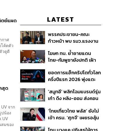
LATEST
าทิตย์แผด
พรรคประชาชน-คณะ
อากาศ
ก้าวหน้า พบ รมว.แรงงาน
อโค้ตตัว
ติดตามคดีแรงงานเก็บ
ัวดูดี
โฆษก ทบ. ย้ำชายแดน
เบอร์รีฟินแลนด์
ไทย-กัมพูชายังปกติ เฝ้า
ระวัง 24 ชั่วโมง มั่นใจไทย
ยอดการแฮ็กคริปโตทั่วโลก
ไม่เสียเปรียบเวทีโลก หลัง
ครึ่งปีแรก 2026 พุ่งแตะ
กัมพูชายื่น UN รับรอง
4.4 หมื่นล้านบาท
MOU43
คสุด
‘สมูทอี’ พลิกโฉมแบรนด์รุ่น
เก๋า ดึง หลิง-ออม ส่งคอน
เทนต์ซีรีส์แนวตั้ง สู้ตลาด
สี UV จาก
‘ไทยเที่ยวไทย พลัส’ ยังไม่
สกินแคร์ชะลอตัว
รูปน้อง
เข้า ครม. ‘ศุภจี’ เผยรอลุ้น
ck UV
งบ ชี้มาตรการต้องไม่
วนผสมของ
โทน บางแค ปฏิเสธให้การ