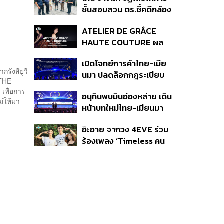
กระจุกตัว
ชั้นสอบสวน ตร.ชี้คดีกล้อง
ส่องพระมีผู้เสียหายทะลุ
ATELIER DE GRÂCE
40 ราย ไม่เกี่ยวคดีมาดาม
HAUTE COUTURE ผล
เก่ง
งาน “ผ้าไหมมัดหมี่” จาก 7
เปิดโจทย์การค้าไทย-เมีย
ดีไซเนอร์ระดับตำนานของ
กรังสียูวี
นมา ปลดล็อกกฎระเบียบ
ประเทศไทย
 THE
เงินข้ามแดน และความเชื่อ
เพื่อการ
อนุทินพบมินอ่องหล่าย เดิน
มั่นนักลงทุน ทำอย่างไร?
ม่ให้มา
หน้าบทใหม่ไทย-เมียนมา
เร่งความร่วมมือเศรษฐกิจ
อ๊ะอาย จากวง 4EVE ร่วม
การค้า-การลงทุน
ร้องเพลง ‘Timeless คน
เดียวที่รักเสมอ’ ประกอบ
ภาพยนตร์ Her in Frame