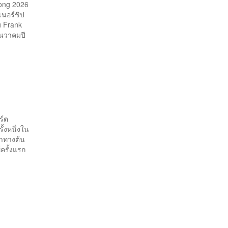
Kong 2026
เนอร์ชิป
บ Frank
ันวาคมปี
ร์ต
ั้งหนึ่งใน
่าทางต้น
์ครั้งแรก