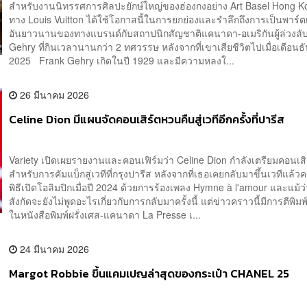
สำหรับงานนิทรรศการศิลปะยักษ์ใหญ่ของฮ่องกงอย่าง Art Basel Hong 
ทาง Louis Vuitton ได้ใช้โอกาสนี้ในการยกย่องและรำลึกถึงการเป็นพาร์ต
อันยาวนานของทางแบรนด์กับสถาปนิกสัญชาติแคนาดา-อเมริกันผู้ล่วงลั
Gehry ที่กินเวลานานกว่า 2 ทศวรรษ หลังจากที่เขาเสียชีวิตไปเมื่อเดือนธ
2025 Frank Gehry เกิดในปี 1929 และมีความหลงใ...
26 มีนาคม 2026
Celine Dion มีแผนจัดคอนเสิร์ตหวนคืนสู่เวทีอีกครั้งที่ปารีส
Variety เปิดเผยรายงานและคอนเฟิร์มว่า Celine Dion กำลังเตรียมคอนเสิ
สำหรับการคัมแบ็กสู่เวทีที่กรุงปารีส หลังจากที่เธอเคยกลับมาขึ้นเวทีแล้วคร
พิธีเปิดโอลิมปิกเมื่อปี 2024 ด้วยการร้องเพลง Hymne à l'amour และแม้ว
สังกัดจะยังไม่พูดอะไรเกี่ยวกับการกลับมาครั้งนี้ แต่ข่าวคราวนี้มีการตีพิมพ
ในหนังสือพิมพ์ฝรั่งเศส-แคนาดา La Presse เ...
24 มีนาคม 2026
Margot Robbie ขึ้นแคมเปญล่าสุดของกระเป๋า CHANEL 25