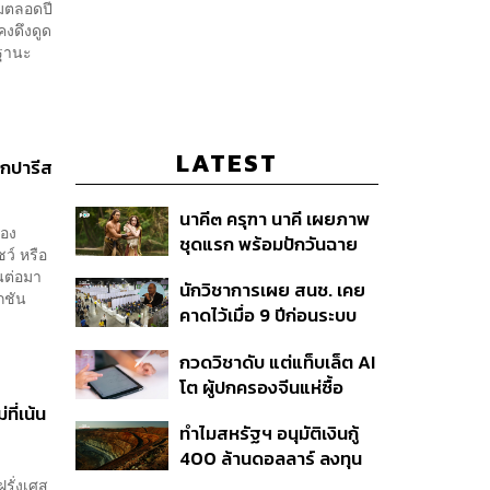
ชมตลอดปี
คงดึงดูด
นฐานะ
LATEST
กปารีส
นาคี๓ ครุฑา นาคี เผยภาพ
ของ
ชุดแรก พร้อมปักวันฉาย
ว์ หรือ
22 ต.ค. นี้
นต่อมา
นักวิชาการเผย สนช. เคย
กชัน
คาดไว้เมื่อ 9 ปีก่อนระบบ
เลือก สว. มีช่องโหว่ให้
กวดวิชาดับ แต่แท็บเล็ต AI
นักการเมืองส่งกลุ่มจัดตั้ง
โต ผู้ปกครองจีนแห่ซื้อ
เข้าแทรกแซง 5 พันล้านยึด
หวังช่วยติวลูกช่วงปิด
ี่เน้น
ประเทศได้
ทำไมสหรัฐฯ อนุมัติเงินกู้
เทอม ดันยอดขายพุ่งทะลุ 7
400 ล้านดอลลาร์ ลงทุน
ล้านเครื่อง
ในเหมืองแร่หายาก
ฝรั่งเศส