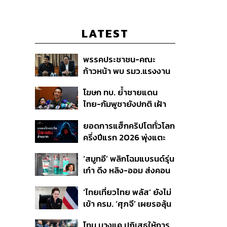
LATEST
พรรคประชาชน-คณะ
ก้าวหน้า พบ รมว.แรงงาน
ติดตามคดีแรงงานเก็บ
โฆษก ทบ. ย้ำชายแดน
เบอร์รีฟินแลนด์
ไทย-กัมพูชายังปกติ เฝ้า
ระวัง 24 ชั่วโมง มั่นใจไทย
ยอดการแฮ็กคริปโตทั่วโลก
ไม่เสียเปรียบเวทีโลก หลัง
ครึ่งปีแรก 2026 พุ่งแตะ
กัมพูชายื่น UN รับรอง
4.4 หมื่นล้านบาท
MOU43
‘สมูทอี’ พลิกโฉมแบรนด์รุ่น
เก๋า ดึง หลิง-ออม ส่งคอน
เทนต์ซีรีส์แนวตั้ง สู้ตลาด
‘ไทยเที่ยวไทย พลัส’ ยังไม่
สกินแคร์ชะลอตัว
เข้า ครม. ‘ศุภจี’ เผยรอลุ้น
งบ ชี้มาตรการต้องไม่
โทน บางแค ปฏิเสธให้การ