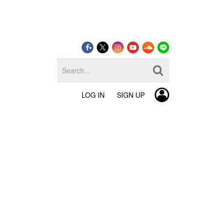
LOG IN
SIGN UP