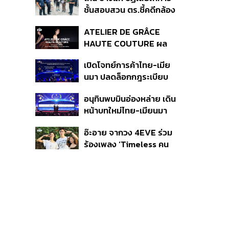
กระจุกตัว
ชั้นสอบสวน ตร.ชี้คดีกล้อง
ส่องพระมีผู้เสียหายทะลุ
ATELIER DE GRÂCE
40 ราย ไม่เกี่ยวคดีมาดาม
HAUTE COUTURE ผล
เก่ง
งาน “ผ้าไหมมัดหมี่” จาก 7
เปิดโจทย์การค้าไทย-เมีย
ดีไซเนอร์ระดับตำนานของ
นมา ปลดล็อกกฎระเบียบ
ประเทศไทย
เงินข้ามแดน และความเชื่อ
อนุทินพบมินอ่องหล่าย เดิน
มั่นนักลงทุน ทำอย่างไร?
หน้าบทใหม่ไทย-เมียนมา
เร่งความร่วมมือเศรษฐกิจ
อ๊ะอาย จากวง 4EVE ร่วม
การค้า-การลงทุน
ร้องเพลง ‘Timeless คน
เดียวที่รักเสมอ’ ประกอบ
ภาพยนตร์ Her in Frame