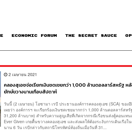
E
ECONOMIC FORUM
THE SECRET SAUCE​
OP
2 เมษายน 2021
คลองสุเอซจ่อเรียกเงินชดเชยกว่า 1,000 ล้านดอลลาร์สหรัฐ หลั
ยักษ์ขวางนานเกือบสัปดาห์
วันนี้ (2 เมษายน) โอซามา เรบี ประธานองค์การคลองสุเอซ (SCA) ของอียิ
เผยว่า องค์การฯ จะเรียกร้องเงินชดเชยมากกว่า 1,000 ล้านดอลลาร์สหรั
31,200 ล้านบาท) สำหรับความสูญเสียที่เกิดจากกรณีเรือขนส่งตู้คอนเทน
Ever Given เกยตื้นขวางคลองสุเอซ และส่งผลให้ต้องระงับการเดินเรือใ
นาน 6 วัน เรบีกล่าวกับสถานีโทรทัศน์ท้องถิ่นเมื่อวันที่ 31...