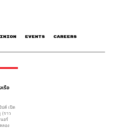
INION
EVENTS
CAREERS
งเรือ
ปต์ เปิด
ฐ (ราว
เนอร์
นคลอง