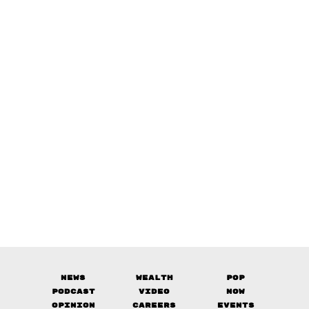
News
Wealth
Pop
Podcast
Video
Now
Opinion
Careers
Events