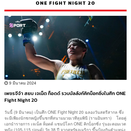
ONE FIGHT NIGHT 20
9 มีนาคม 2024
เพชรจีจ้า สยบ เจเน็ต ท็อดด์ รวบบัลลังก์คิกบ็อกซิ่งในศึก ONE
Fight Night 20
วันนี้ (9 มีนาคม) เป็นศึก ONE Fight Night 20 ฉลองวันสตรีสากล ซึ่ง
จะมีเพียงนักชกหญิงขึ้นชกที่สนามมวยเวทีลุมพินี (รามอินทรา) โดยคู่
เอกนำรายการ เจเน็ต ท็อดด์ แชมป์โลก ONE คิกบ็อกซิ่ง รุ่นอะตอมเวต
หญิง (105-115 ปอนด์) วัย 38 ปี จากสหรัฐอเมริกา ขึ้นป้องกันตำแหน่ง