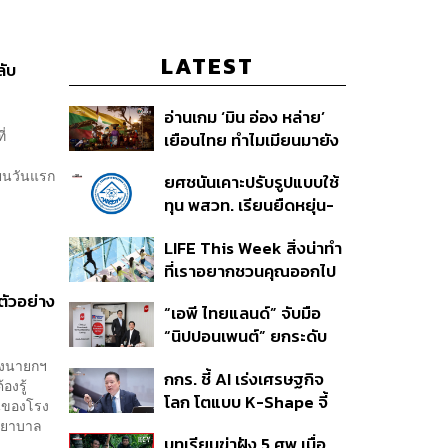
LATEST
ลับ
อ่านเกม ‘มิน อ่อง หล่าย’
ี่
เยือนไทย ทำไมเมียนมายัง
เป็นตลาดที่ไทยทิ้งไม่ได้ ใน
ียนวันแรก
ยศชนันเคาะปรับรูปแบบใช้
วันที่ค่าเงินตก ทุนสำรอง
ทุน พสวท. เรียนยืดหยุ่น-
ต่ำ
ลดเงื่อนไขผูกมัด ใช้ทุนเท่า
LIFE This Week สิ่งน่าทำ
เวลาเรียน-ดึงผลงานลด
ที่เราอยากชวนคุณออกไป
หย่อนเวลา ดันให้มีผลย้อน
ลองสัปดาห์นี้ 5-11
หลัง
มตัวอย่าง
“เอพี ไทยแลนด์” จับมือ
สิงหาคม 2569
“นิปปอนเพนต์” ยกระดับ
Green Partner รายแรก
ังนายกฯ
กกร. ชี้ AI เร่งเศรษฐกิจ
ในไทยสู่มาตรฐานโลกด้วย
้องรู้
โลก โตแบบ K-Shape จี้
EPD International
ีนของโรง
ไทยเพิ่ม Local Content
พยาบาล
พร้อมชูแนวคิด Global
บทเรียนฆ่าฝัง 5 ศพ เมื่อ