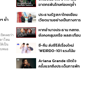
รับคลื่นลงทุนใหม่
Standards for Global
ฆาตกรพ้นโทษก่อเหตุซ้ำ
Sustainable Living ส่ง
สังคมจี้รัฐงัด ‘โทษประหาร’
มอบบ้านคุณภาพ ลดผลก
ประธานรัฐสภาไทยเยือน
คืนความยุติธรรม
ระทบต่อสิ่งแวดล้อม พร้อม
ฯ ย้ำ
เวียดนามอย่างเป็นทางการ
ปั้นนักออกแบบที่ใส่ใจโลก
ตามคำเชิญประธานสภา
หากอำนาจประธาน กสทช.
แห่งชาติ สานสัมพันธ์
ปิดเผยว่า
ยังคงคลุมเครือ ผลสะเทือน
แน่นแฟ้น 50 ปี
งกลาโหม
ระดับประเทศที่ตามมาจะ
ห้เป็น
ซี-คีน ส่งซีรีส์เรื่องใหม่
หนักแค่ไหน
บบหมอ
‘WEIRDO-101 แรงโน้ม
ถ่วงระหว่างเรา’ เริ่มตอน
Ariana Grande เปิดใจ
แรก 14 ส.ค. นี้
ครั้งแรกถึงประเด็นการพัก
งานเพื่อไปใช้ชีวิตส่วนตัว