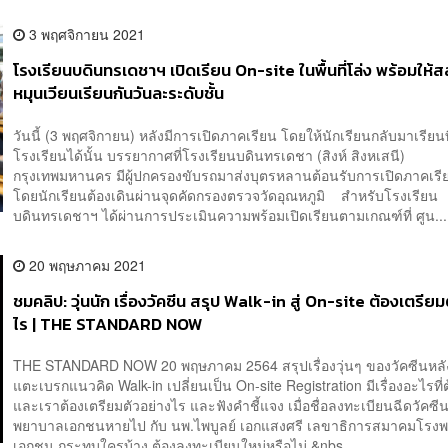
3 พฤศจิกายน 2021
โรงเรียนบดินทรเดชาฯ เปิดเรียน On-site ในพื้นที่โล่ง พร้อมให้ส
หมุนเวียนเรียนกันวันละระดับชั้น
วันนี้ (3 พฤศจิกายน) หลังมีการเปิดภาคเรียน โดยให้นักเรียนกลับมาเรียนท
โรงเรียนได้นั้น บรรยากาศที่โรงเรียนบดินทรเดชา (สิงห์ สิงหเสนี)
กรุงเทพมหานคร มีผู้ปกครองขับรถมาส่งบุตรหลานต้อนรับการเปิดภาคเร
โดยนักเรียนต้องเดินผ่านจุดคัดกรองตรวจวัดอุณหภูมิ สำหรับโรงเรียน
บดินทรเดชาฯ ได้ผ่านการประเมินความพร้อมเปิดเรียนตามเกณฑ์ที่ ศูน...
20 พฤษภาคม 2021
ชมคลิป: วุ่นนัก เรื่องวัคซีน สรุป Walk-in สู่ On-site ต้องเตรีย
ไร | THE STANDARD NOW
THE STANDARD NOW 20 พฤษภาคม 2564 สรุปเรื่องวุ่นๆ ของวัคซีนหล
แตะเบรกแนวคิด Walk-in เปลี่ยนเป็น On-site Registration มีเรื่องอะไรที่ต
และเราต้องเตรียมตัวอย่างไร และฟังคำชี้แจง เมื่อชื่อลงทะเบียนฉีดวัคซ
พยาบาลเอกชนหายไป กับ นพ.ไพบูลย์ เอกแสงศรี เลขาธิการสมาคมโรง
เอกชน กระทบใครบ้าง ต้องลงทะเบียนใหม่หรือไม่ &nbs...