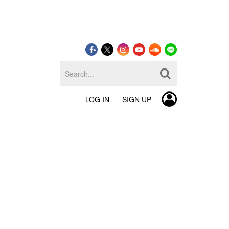
LOG IN
SIGN UP