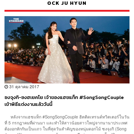
OCK JU HYUN
31 ตุลาคม 2017
ซงจุงกิ-ซงฮเยคโย เจ้าของแฮชแท็ก #SongSongCouple
เข้าพิธีแต่งงานแล้ววันนี้
หลังจากแฮชแท็ก #SongSongCouple ฮิตติดเทรนด์ทวิตเตอร์ในวัน
ที่ 5 กรกฎาคมที่ผ่านมา และทำให้สาวน้อยสาวใหญ่จากนานาประเทศ
ต้องอกหักกันเป็นแถว ในที่สุดวันสำคัญของหนุ่มดอกไม้ ซงจุงกิ (Song