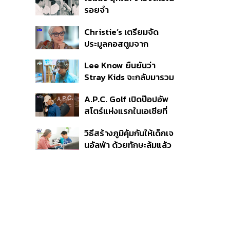
รับฟัง-ช่วยเด็กให้เร็ว
รอยจำ
Christie’s เตรียมจัด
ประมูลคอสตูมจาก
ภาพยนตร์ The Devil
Lee Know ยืนยันว่า
Wears Prada 2
Stray Kids จะกลับมารวม
ตัวกันอีกครั้ง หลังจากเข้า
A.P.C. Golf เปิดป๊อปอัพ
กรมรับใช้ชาติ
สโตร์แห่งแรกในเอเชียที่
ธนิยะ
วิธีสร้างภูมิคุ้มกันให้เด็กเจ
นอัลฟ่า ด้วยทักษะล้มแล้ว
ลุก