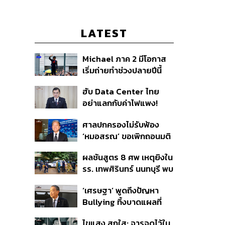
LATEST
Michael ภาค 2 มีโอกาส
เริ่มถ่ายทำช่วงปลายปีนี้
หรือต้นปีหน้า
ฮับ Data Center ไทย
อย่าแลกกับค่าไฟแพง!
CEO ภาคอุตสาหกรรมชี้
ศาลปกครองไม่รับฟ้อง
รัฐต้องคุมต้นทุนน้ำ-ไฟ
‘หมอสรณ’ ขอเพิกถอนมติ
สรรหา กสทช. ชี้ยังไม่ใช่ผู้
ผลชันสูตร 8 ศพ เหตุยิงใน
เดือดร้อนเสียหาย
รร. เทพศิรินทร์ นนทบุรี พบ
กระสุนเข้าจุดสำคัญ
‘เศรษฐา’ พูดถึงปัญหา
‘ศีรษะ-หน้าอก’ ครูถูกยิง 4
Bullying ทิ้งบาดแผลที่
นัด จากระยะไกล
มองไม่เห็น ย้ำผู้ใหญ่ต้อง
ไขแสง สุกใส: จารจดไว้ใน