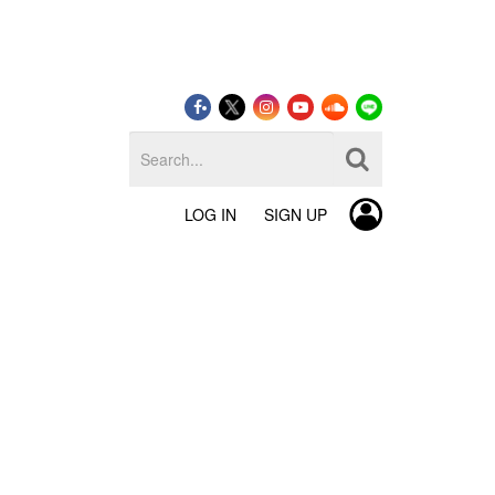
LOG IN
SIGN UP