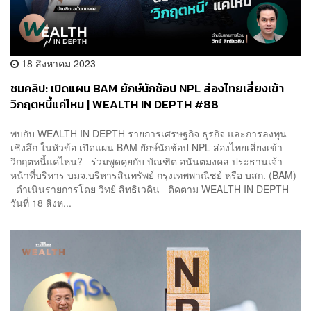
18 สิงหาคม 2023
ชมคลิป: เปิดแผน BAM ยักษ์นักช้อป NPL ส่องไทยเสี่ยงเข้า
วิกฤตหนี้แค่ไหน | WEALTH IN DEPTH #88
พบกับ WEALTH IN DEPTH รายการเศรษฐกิจ ธุรกิจ และการลงทุน
เชิงลึก ในหัวข้อ เปิดแผน BAM ยักษ์นักช้อป NPL ส่องไทยเสี่ยงเข้า
วิกฤตหนี้แค่ไหน? ร่วมพูดคุยกับ บัณฑิต อนันตมงคล ประธานเจ้า
หน้าที่บริหาร บมจ.บริหารสินทรัพย์ กรุงเทพพาณิชย์ หรือ บสก. (BAM)
ดำเนินรายการโดย วิทย์ สิทธิเวคิน ติดตาม WEALTH IN DEPTH
วันที่ 18 สิงห...