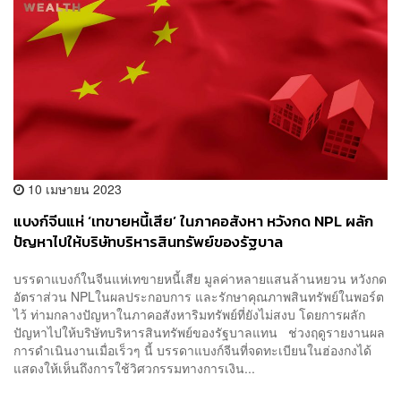
10 เมษายน 2023
แบงก์จีนแห่ ‘เทขายหนี้เสีย’ ในภาคอสังหา หวังกด NPL ผลัก
ปัญหาไปให้บริษัทบริหารสินทรัพย์ของรัฐบาล
บรรดาแบงก์ในจีนแห่เทขายหนี้เสีย มูลค่าหลายแสนล้านหยวน หวังกด
อัตราส่วน NPLในผลประกอบการ และรักษาคุณภาพสินทรัพย์ในพอร์ต
ไว้ ท่ามกลางปัญหาในภาคอสังหาริมทรัพย์ที่ยังไม่สงบ โดยการผลัก
ปัญหาไปให้บริษัทบริหารสินทรัพย์ของรัฐบาลแทน ช่วงฤดูรายงานผล
การดำเนินงานเมื่อเร็วๆ นี้ บรรดาแบงก์จีนที่จดทะเบียนในฮ่องกงได้
แสดงให้เห็นถึงการใช้วิศวกรรมทางการเงิน...