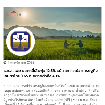
1 พฤศจิกายน 2022
ธ.ก.ส. เผย ยอดหนี้เสียพุ่ง 12.5% แม้คาดการณ์ว่าเศรษฐกิจ
เกษตรไทยปี 65 จะขยายตัวถึง 4.1%
ธ.ก.ส. คาดการณ์ว่า เศรษฐกิจเกษตรไทยในปี 2565 จะขยายตัว 4.1%
เหตุบาทอ่อนหนุนการส่งออกสินค้าเกษตร ราคายาง-น้ำมันปาล์มปรับ
ตัวสูงขึ้น ปริมาณน้ำฝนที่เพียงพอ และการสนับสนุนจากนโยบายภาค
รัฐ อย่างไรก็ตาม อัตราสินเชื่อด้อยคุณภาพ (NPL) ของ ธ.ก.ส. ยังคง
เพิ่มอยู่ที่ 12.5% สูงขึ้นจากช่วงก่อนหน้านี้ เนื่องจากผลพวงจากโควิด