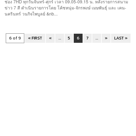
ช่อง 7HD ทุกวันจันทร์-ศุกร์ เวลา 09.05-09.15 น. หลังรายการสนาม
ข่าว 7 สี ดำเนินรายการโดย โค้ชหนุ่ม-จักรพงษ์ เมษพันธุ์ และ เคน-
นครินทร์ วนกิจไพบูลย์ &nb...
6 of 9
« FIRST
«
...
5
6
7
...
»
LAST »