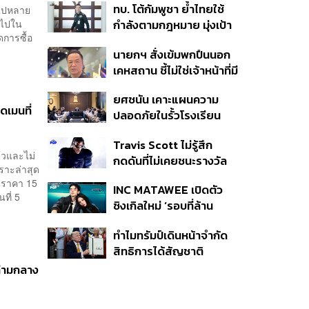
ทบ. โต้กัมพูชา ย้ำไทยใช้
าไปหลาย
ครั้ง ตลอด 10 ปีที่ผ่านมา
 ไปใน
กำลังตามกฎหมาย มุ่งเป้า
การซื้อ
หมายทางทหาร ชี้ความเสีย
นายกฯ สั่งเข้มพกปืนนอก
หายไทยไม่อาจลบด้วย
เคหสถาน ชี้ไม่ใช่เจ้าหน้าที่มี
ข้อมูลบิดเบือน
โทษอุกฉกรรจ์ ปืนถูกขโมย
ยศชนัน เคาะแผนความ
ก่อเหตุ เจ้าของร่วมรับผิด
ดเมนที่
ปลอดภัยในรั้วโรงเรียน
90 วัน ส่งนักสุขภาพจิต
Travis Scott ไม่รู้สึก
ดูแล-คุมเข้มคัดกรองสิ่ง
วและไม่
กดดันที่ไม่เคยชนะรางวัล
ผิดกฎหมาย
ราะล่าสุด
แกรมมี่ แม้มีชื่อเข้าชิงมา
นราคา 15
INC MATAWEE เปิดตัว
แล้ว 10 ครั้ง
ที่ 5
ซิงเกิลใหม่ ‘รอบที่ล้าน
(Loop)’ ที่ได้ เน PERSES
ทำไมทรัมป์เดินหน้าจำกัด
มาแสดงในมิวสิกวิดีโอ
สิทธิการได้สัญชาติ
อเมริกันโดยกำเนิดอีกครั้ง
่ามกลาง
แม้ศาลสูงสุดเคยตัดสิน
คัดค้าน