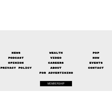
News
Wealth
Pop
Podcast
Video
Now
Opinion
Careers
Events
Privacy Policy
About
Contact
FOR ADVERTISING
MEMBERSHIP
© 2017-
2026
The Standard. All rights reserved.