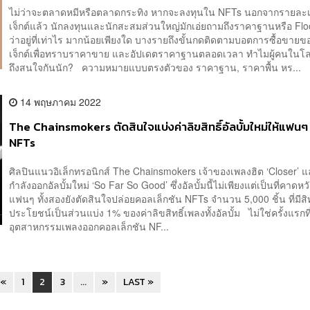
ไม่ว่าจะตลาดหมีหรือตลาดกระทิง หากจะลงทุนใน NFTs นอกจากรายละ
เจ็กต์แล้ว นักลงทุนและนักสะสมส่วนใหญ่มักเอ่ยถามถึงราคาฐานหรือ Flo
ว่าอยู่ที่เท่าไร มากน้อยเพียงใด บางรายถึงขั้นกดติดตามบอตการซื้อขาย
เจ็กต์เพื่อทราบราคาขาย และอัปเดตราคาฐานตลอดเวลา ทำไมผู้คนในโ
ถึงสนใจกันนัก? ความหมายแบบตรงตัวของ ราคาฐาน, ราคาพื้น หร...
14 พฤษภาคม 2022
The Chainsmokers ตัดสินใจแบ่งค่าลิขสิทธิ์อัลบั้มใหม่ให้แฟนๆ
NFTs
ศิลปินแนวอิเล็กทรอนิกส์ The Chainsmokers เจ้าของเพลงฮิต ‘Closer’ แล
กำลังออกอัลบั้มใหม่ ‘So Far So Good’ ซึ่งอัลบั้มนี้ไม่เพียงแต่เป็นที่คาดห
แฟนๆ ทั้งสองยังตัดสินใจปล่อยคอลเล็กชัน NFTs จำนวน 5,000 ชิ้น ที่มีสิ
ประโยชน์เป็นส่วนแบ่ง 1% ของค่าลิขสิทธิ์เพลงทั้งอัลบั้ม ไม่ใช่ครั้งแรกท
อุตสาหกรรมเพลงออกคอลเล็กชัน NF...
«
1
2
3
...
»
LAST »