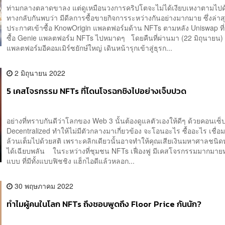
ท่ามกลางตลาดขาลง แต่ดูเหมือนวงการคริปโตจะไม่ได้เงียบเหงาตามไปด
ทางกลับกันพบว่า มีดีลการซื้อขายกิจการระหว่างกันอย่างมากมาย ซึ่งล่าส
ประกาศเข้าซื้อ KnowOrigin แพลตฟอร์มด้าน NFTs ตามหลัง Uniswap ที่เพ
ซื้อ Genie แพลตฟอร์ม NFTs ไปหมาดๆ โดยคืนที่ผ่านมา (22 มิถุนายน)
แพลตฟอร์มอีคอมเมิร์ซยักษ์ใหญ่ เดินหน้ารุกเข้าสู่ธุรก...
2 มิถุนายน 2022
5 เคสโจรกรรม NFTs ที่โดนโจรฉกชิงไปอย่างเจ็บปวด
อย่างที่ทราบกันดีว่าโลกของ Web 3 นั้นต้องดูแลตัวเองให้ดีๆ ด้วยคอนเซ็ป
Decentralized ทำให้ไม่มีตัวกลางมาเกี่ยวข้อง จะโอนอะไร ซื้ออะไร เชื่อ
ล้วนเต็มไปด้วยสติ เพราะคลิกเดียวนั้นอาจทำให้คุณเสียเงินมหาศาลชนิด
ได้เฉียบพลัน ในระหว่างที่ชุมชน NFTs เฟื่องฟู มีเคสโจรกรรมมากมาย
แบบ ที่มีทั้งแบบฟิชชิง แฮ็กไอดีแล้วหลอก...
30 พฤษภาคม 2022
ทำไมผู้คนในโลก NFTs ถึงชอบพูดถึง Floor Price กันนัก?