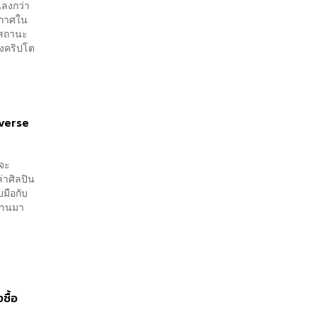
ลงกว่า
ะกาศใน
มีสถานะ
ของคริปโต
averse
าจะ
่าศิลปิน
บมือกับ
ผ่านมา
ซื้อ