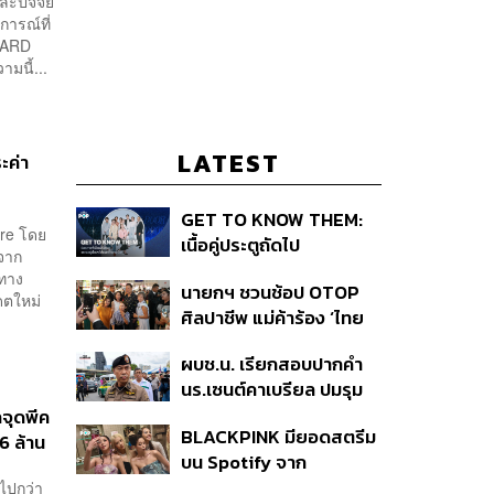
ละปัจจัย
การณ์ที่
DARD
มนี้...
LATEST
ะค่า
GET TO KNOW THEM:
ore โดย
เนื้อคู่ประตูถัดไป
มจาก
ดทาง
นายกฯ ชวนช้อป OTOP
ดตใหม่
ศิลปาชีพ แม่ค้าร้อง ‘ไทย
ช่วยไทย พลัส’ สุดยอด
ผบช.น. เรียกสอบปากคำ
ถามมีต่อไหม นายกฯ ตอบ
นร.เซนต์คาเบรียล ปมรุม
‘เดี๋ยวจะพยายาม’
ทำร้ายเพื่อน-ใช้ปืนขู่ สั่ง
จุดพีค
BLACKPINK มียอดสตรีม
ดำเนินคดีแล้ว
6 ล้าน
บน Spotify จาก
ประเทศไทยสูงถึง 536 ล้าน
ไปกว่า