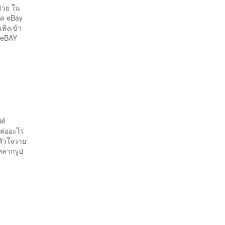
้วย ใน
ุด eBay
ิ่งเข้า
 eBAY
ต์
มต่ออะไร
หัวใจวาย
หลากรูป