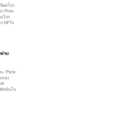
เอียดโปร
or Price
ของโปร
ลก NFTs
 ผ่าน
ะ ‘Paris’
วังของ
ทธิ
ี่ศิลปินใน