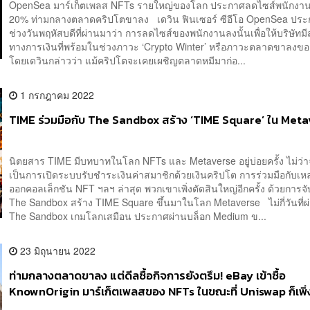
OpenSea มาร์เก็ตเพลส NFTs รายใหญ่ของโลก ประกาศลดไซส์พนักงาน
20% ท่ามกลางตลาดคริปโตขาลง เดวิน ฟินเซอร์ ซีอีโอ OpenSea ปร
ช่วงวันพฤหัสบดีที่ผ่านมาว่า การลดไซส์ของพนักงานลงนั้นเพื่อให้บริษัท
ทางการเงินที่พร้อมในช่วงภาวะ ‘Crypto Winter’ หรือภาวะตลาดขาลง
โดยเดวินกล่าวว่า แม้คริปโตจะเคยเผชิญตลาดหมีมาก่อ...
1 กรกฎาคม 2022
TIME ร่วมมือกับ The Sandbox สร้าง ‘TIME Square’ ใน Met
นิตยสาร TIME มีบทบาทในโลก NFTs และ Metaverse อยู่บ่อยครั้ง ไม่ว่
เป็นการเปิดระบบรับชำระเงินค่าสมาชิกด้วยเงินคริปโต การร่วมมือกับเหล
ออกคอลเล็กชัน NFT ฯลฯ ล่าสุด พวกเขาเพิ่งตัดสินใหญ่อีกครั้ง ด้วยการจั
The Sandbox สร้าง TIME Square ขึ้นมาในโลก Metaverse ไม่กี่วันที่
The Sandbox เกมโลกเสมือน ประกาศผ่านบล็อก Medium ข...
23 มิถุนายน 2022
ท่ามกลางตลาดขาลง แต่ดีลซื้อกิจการยังตรึม! eBay เข้าซื้อ
KnownOrigin มาร์เก็ตเพลสของ NFTs ในขณะที่ Uniswap ก็เพิ่ง
Genie แพลตฟอร์ม NFTs