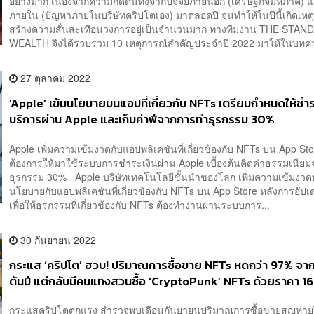
อย่างมาก เนื่องจากความกดดันทั้งจากปัจจัยภายนอก (เศรษฐกิจมหภาค) แ
ภายใน (ปัญหาภายในบริษัทคริปโตเอง) มาตลอดปี จนทำให้ในปีนี้เกิดเหตุ
สร้างความสั่นสะเทือนวงการอยู่เป็นจำนวนมาก ทางทีมงาน THE STAN
WEALTH จึงได้รวบรวม 10 เหตุการณ์สำคัญประจำปี 2022 มาให้ในบทควา
27 ตุลาคม 2022
‘Apple’ เข้มนโยบายบนแอปที่เกี่ยวกับ NFTs เตรียมกำหนดให้ชำร
บริการผ่าน Apple และเก็บค่าฟีจากการทำธุรกรรม 30%
Apple เพิ่มความเข้มงวดกับแอปพลิเคชันที่เกี่ยวข้องกับ NFTs บน App St
ต้องการให้มาใช้ระบบการชำระเงินผ่าน Apple เบื้องต้นคิดค่าธรรมเนีย
ธุรกรรม 30% Apple บริษัทเทคโนโลยีชั้นนำของโลก เพิ่มความเข้มงว
นโยบายกับแอปพลิเคชันที่เกี่ยวข้องกับ NFTs บน App Store หลังการอัปเ
เพื่อให้ธุรกรรมที่เกี่ยวข้องกับ NFTs ต้องทำงานผ่านระบบการ...
30 กันยายน 2022
กระแส ‘คริปโต’ ฮวบ! ปริมาณการซื้อขาย NFTs หดกว่า 97% จาก
ต้นปี แต่กลับมีคนแทงสวนซื้อ ‘CryptoPunk’ NFTs ด้วยราคา 16
บาท
กระแสคริปโตตกแรง สำรวจพบเดือนกันยายนปริมาณการซื้อขายสูญหาย