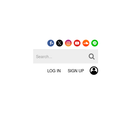
LOG IN
SIGN UP