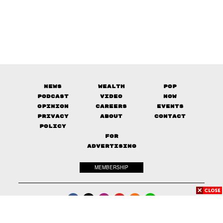
News
Wealth
Pop
Podcast
Video
Now
Opinion
Careers
Events
Privacy
About
Contact
Policy
FOR
ADVERTISING
MEMBERSHIP
© 2017-
2026
The Standard. All rights reserved.