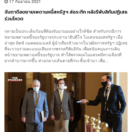
17 กันยายน 2021
จับตาดีลขยายเพดานหนี้สหรัฐฯ ส่อระทึก หลังรีพับลิกันปฏิเสธ
ร่วมโหวต
กลายเป็นประเด็นร้อนที่ต้องจับมามองอย่างใกล้ชิด สำหรับกรณีการ
ขยายเพดานหนี้ของรัฐบาลประธานาธิบดีโจ ไบเดนของสหรัฐฯ เมื่อ
ล่าสุด มิตช์ แมคคอนเนลล์ ผู้นำเสียงข้างมากในวุฒิสภาสหรัฐฯ ปฏิเสธ
ที่จะรวบรวมคะแนนเสียงจากพรรครีพับลิกัน เพื่อสนับสนุนการเดิน
หน้าขยายเพดานหนี้ของรัฐบาล ทำให้พรรคเดโมแครตมีทางเลือกที่
ยากลำบากมากขึ้น ท่ามกลางเส้นตายที่กระชั้นเข้ามา เพื่อ...