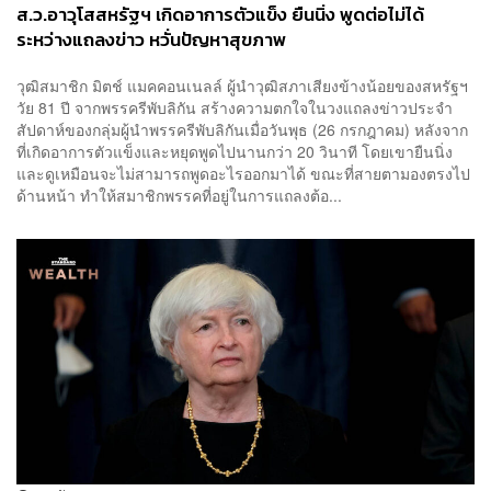
ส.ว.อาวุโสสหรัฐฯ เกิดอาการตัวแข็ง ยืนนิ่ง พูดต่อไม่ได้
ระหว่างแถลงข่าว หวั่นปัญหาสุขภาพ
วุฒิสมาชิก มิตช์ แมคคอนเนลล์ ผู้นำวุฒิสภาเสียงข้างน้อยของสหรัฐฯ
วัย 81 ปี จากพรรครีพับลิกัน สร้างความตกใจในวงแถลงข่าวประจำ
สัปดาห์ของกลุ่มผู้นำพรรครีพับลิกันเมื่อวันพุธ (26 กรกฎาคม) หลังจาก
ที่เกิดอาการตัวแข็งและหยุดพูดไปนานกว่า 20 วินาที โดยเขายืนนิ่ง
และดูเหมือนจะไม่สามารถพูดอะไรออกมาได้ ขณะที่สายตามองตรงไป
ด้านหน้า ทำให้สมาชิกพรรคที่อยู่ในการแถลงต้อ...