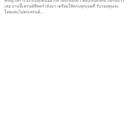
คงอยู่ เพราะฉะนั้นทุกคนอย่ากลัวที่จะแต่งตัว หยิบเสื้อสีจัดมาเตรียมไว้
เลย งานนี้เทรนด์สีสดกำลังมา เตรียมให้ครบทุกเฉดสี รับรองคุณจะ
โดดเด่นไม่ตกเทรนด์...